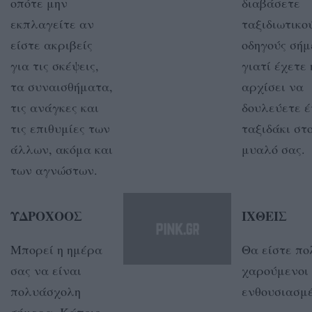
οπότε μην
διαβάσετε
εκπλαγείτε αν
ταξιδιωτικο
είστε ακριβείς
οδηγούς σή
για τις σκέψεις,
γιατί έχετε 
τα συναισθήματα,
αρχίσει να
τις ανάγκες και
δουλεύετε 
τις επιθυμίες των
ταξιδάκι στ
άλλων, ακόμα και
μυαλό σας.
των αγνώστων.
ΥΔΡΟΧΟΟΣ
ΙΧΘΕΙΣ
Μπορεί η ημέρα
Θα είστε πο
σας να είναι
χαρούμενοι 
πολυάσχολη
ενθουσιασμ
σήμερα. Κάποιο