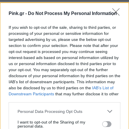
Pink.gr -
Do Not Process My Personal Information
If you wish to opt-out of the sale, sharing to third parties, or
processing of your personal or sensitive information for
targeted advertising by us, please use the below opt-out
section to confirm your selection. Please note that after your
opt-out request is processed you may continue seeing
interest-based ads based on personal information utilized by
us or personal information disclosed to third parties prior to
Ακολουθήστε το Pink.gr στο
Google News
και
your opt-out. You may separately opt-out of the further
μάθετε πρώτοι
τα πιο hot νέα
.
disclosure of your personal information by third parties on the
IAB’s list of downstream participants. This information may
Ακολουθήστε το Pink.gr και στο
Instagram
also be disclosed by us to third parties on the
IAB’s List of
Downstream Participants
that may further disclose it to other
third parties.
Personal Data Processing Opt Outs
I want to opt-out of the Sharing of my
personal data.
ΔΙΑΦΗΜΙΣΗ