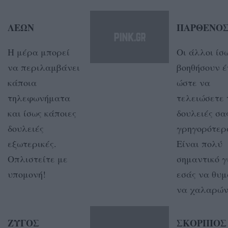
ΛΕΩΝ
ΠΑΡΘΕΝΟ
Η μέρα μπορεί
Oι άλλοι ίσ
να περιλαμβάνει
βοηθήσουν έ
κάποια
ώστε να
τηλεφωνήματα
τελειώσετε 
και ίσως κάποιες
δουλειές σα
δουλειές
γρηγορότερ
εξωτερικές.
Είναι πολύ
Οπλιστείτε με
σημαντικό γ
υπομονή!
εσάς να θυ
να χαλαρών
ΖΥΓΟΣ
ΣΚΟΡΠΙΟΣ