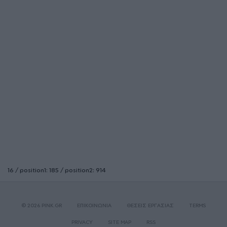
16 / position1: 185 / position2: 914
© 2026 PINK.GR
ΕΠΙΚΟΙΝΩΝΙΑ
ΘΕΣΕΙΣ ΕΡΓΑΣΙΑΣ
TERMS
PRIVACY
SITE MAP
RSS