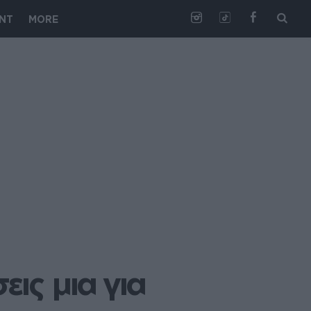
NT
MORE
ις μια για 