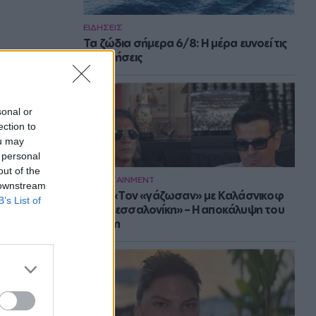
ΕΙΔΗΣΕΙΣ
Τα ζώδια σήμερα 6/8: Η μέρα ευνοεί τις
συζητήσεις
sonal or
ection to
ou may
 personal
out of the
ENTERTAINMENT
 downstream
Νίνο: «Τον «γάζωσαν» με Καλάσνικοφ
B’s List of
στη Θεσσαλονίκη» – Η αποκάλυψη του
Ψινάκη