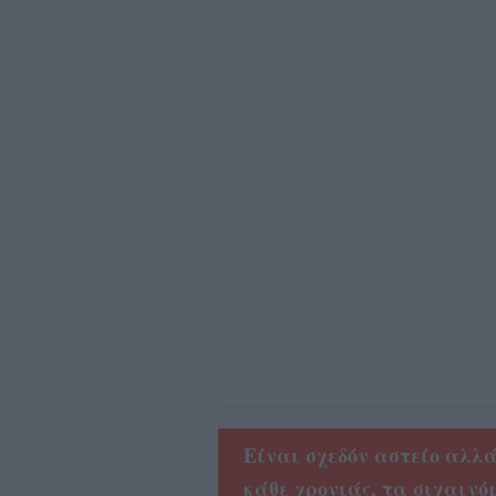
Eίναι σχεδόν αστείο αλλ
κάθε χρονιάς, τα σιχαινό