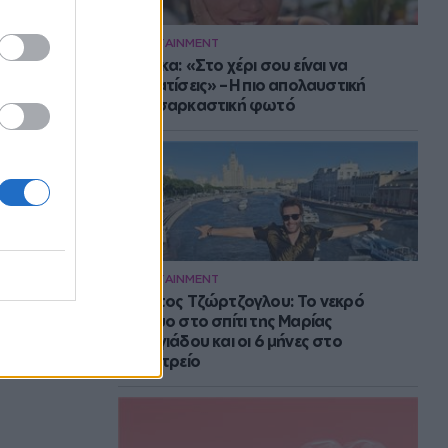
ENTERTAINMENT
Μπάρκα: «Στο χέρι σου είναι να
αδυνατίσεις» – Η πιο απολαυστική
αυτοσαρκαστική φωτό
ENTERTAINMENT
Στράτος Τζώρτζογλου: Το νεκρό
έμβρυο στο σπίτι της Μαρίας
Γεωργιάδου και οι 6 μήνες στο
ψυχιατρείο