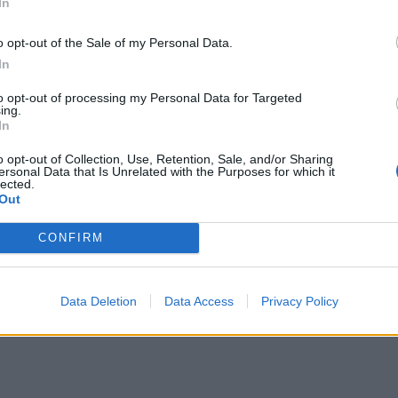
In
o opt-out of the Sale of my Personal Data.
In
to opt-out of processing my Personal Data for Targeted
ing.
ρχησε στο instagram φέτος, ήταν η Gucci. Τα
In
α τα t-shirts, τσάντες, ζώνες και παπούτσια.
o opt-out of Collection, Use, Retention, Sale, and/or Sharing
ersonal Data that Is Unrelated with the Purposes for which it
από αυτά ήταν μαϊμού, κάνοντας γρήγορα το
lected.
Out
CONFIRM
ΔΙΑΦΗΜΙΣΗ
Data Deletion
Data Access
Privacy Policy