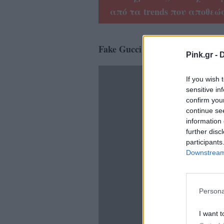
από τα trends που αποθεώ
Fake Gucci
Pink.gr -
D
If you wish 
sensitive in
confirm you
continue se
information 
further disc
participants
Downstream 
Persona
I want t