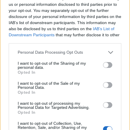
us or personal information disclosed to third parties prior to
δεύτερο μισό του καλοκαιριού κρύβει εκπλήξεις.
your opt-out. You may separately opt-out of the further
disclosure of your personal information by third parties on the
Άλλοι θα δουν εξελίξεις στα ερωτικά, άλλοι στα
IAB’s list of downstream participants. This information may
οικονομικά και άλλοι σε αποφάσεις που
also be disclosed by us to third parties on the
IAB’s List of
Downstream Participants
that may further disclose it to other
αναβάλλουν εδώ και καιρό. Το μόνο σίγουρο είναι
third parties.
ότι η αίσθηση της στασιμότητας αρχίζει να
Personal Data Processing Opt Outs
απομακρύνεται.
I want to opt-out of the Sharing of my
personal data.
Και αν είσαι Καρκίνος, κράτα αυτό: πολλές φορές
Opted In
οι καλύτερες αλλαγές έρχονται ακριβώς τη στιγμή
I want to opt-out of the Sale of my
που έχεις αρχίσει να πιστεύεις ότι δεν θα έρθουν
Personal Data.
Opted In
ποτέ.
I want to opt-out of processing my
ΔΙΑΦΗΜΙΣΗ
Personal Data for Targeted Advertising.
Opted In
I want to opt-out of Collection, Use,
Retention, Sale, and/or Sharing of my