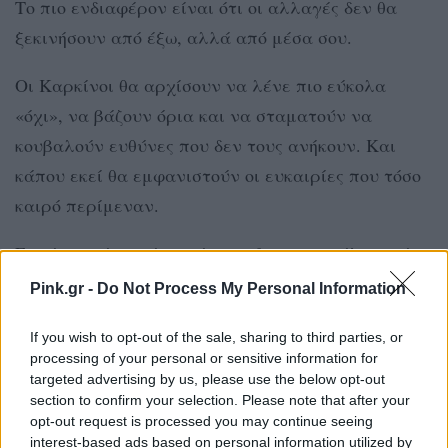
Το πιο ενδιαφέρον είναι ότι οι αλλαγές δεν θα
ξεκινήσουν από έξω, αλλά από μέσα σου.
Οι Καρκίνοι θα αρχίσουν να λένε πιο εύκολα
«όχι», να βάζουν όρια και να σταματούν να
κουβαλούν ευθύνες που δεν τους ανήκουν. Και
κάπου εκεί θα εμφανιστούν οι ευκαιρίες που τόσο
καιρό περίμεναν.
Γιατί καμιά φορά το σύμπαν δεν σου στέλνει κάτι
καινούργιο. Απλώς απομακρύνει ό,τι σε κρατούσε
Pink.gr -
Do Not Process My Personal Information
πίσω.
If you wish to opt-out of the sale, sharing to third parties, or
processing of your personal or sensitive information for
Και τα υπόλοιπα ζώδια;
targeted advertising by us, please use the below opt-out
section to confirm your selection. Please note that after your
Μπορεί οι Καρκίνοι να βρίσκονται στο επίκεντρο,
opt-out request is processed you may continue seeing
όμως και τα υπόλοιπα ζώδια θα νιώσουν ότι το
interest-based ads based on personal information utilized by