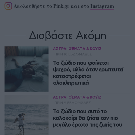
Ακολουθήστε το Pink.gr και στο
Instagram
Διαβάστε Ακόμη
ΑΣΤΡΑ: ΘΈΜΑΤΑ & ΚΟΥΊΖ
ΠΡΙΝ 10 ΕΒΔΟΜΆΔΕΣ
Το ζώδιο που φαίνεται
ψυχρό, αλλά όταν ερωτευτεί
καταστρέφεται
ολοκληρωτικά
Κρατά τους πάντες σε απόσταση, δεν
ΑΣΤΡΑ: ΘΈΜΑΤΑ & ΚΟΥΊΖ
εμπιστεύεται εύκολα και
ΠΡΙΝ 9 ΕΒΔΟΜΆΔΕΣ
εμφανίζεται αδύναμος σε κανέναν.
Ώσπου να ερωτευτεί αληθινά…
Το ζώδιο που αυτό το
καλοκαίρι θα ζήσει τον πιο
ASTROGIRL
μεγάλο έρωτα της ζωής του