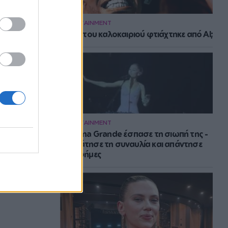
ENTERTAINMENT
Το hit του καλοκαιριού φτιάχτηκε από AI;
ENTERTAINMENT
H Ariana Grande έσπασε τη σιωπή της -
Σταμάτησε τη συναυλία και απάντησε
στις φήμες