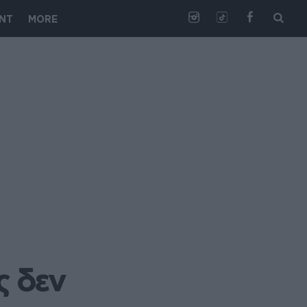
NT
MORE
 δεν 