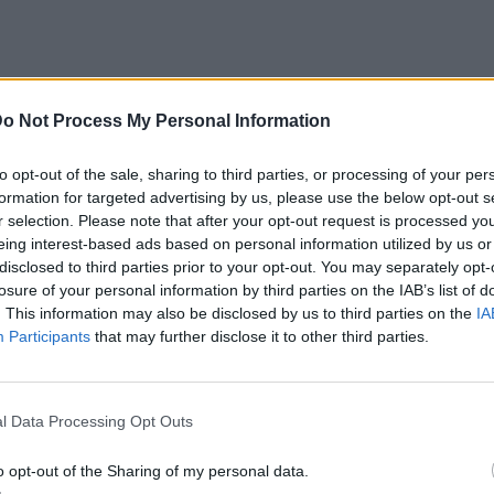
o Not Process My Personal Information
to opt-out of the sale, sharing to third parties, or processing of your per
formation for targeted advertising by us, please use the below opt-out s
r selection. Please note that after your opt-out request is processed y
Υδροχόο, ξέρεις ακριβώς για τι μιλάμε.
eing interest-based ads based on personal information utilized by us or
συναρπαστικό άτομο που έχεις συναντήσει.
disclosed to third parties prior to your opt-out. You may separately opt-
losure of your personal information by third parties on the IAB’s list of
τικός, γεμάτος ιδέες και με μια γοητεία που
. This information may also be disclosed by us to third parties on the
IA
ει. Δεν κυνηγά την προσοχή, αλλά somehow
Participants
that may further disclose it to other third parties.
νω του.
ΤΑΙ, ΑΛΛΆ ΛΊΓΟΙ ΤΟΝ ΚΡΑΤΟΎΝ
l Data Processing Opt Outs
o opt-out of the Sharing of my personal data.
βλημα. Γιατί ενώ όλοι ερωτεύονται τον