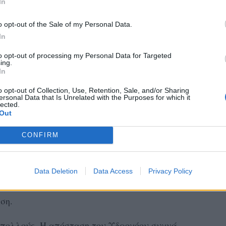
In
ουν να τον κρατήσουν.
o opt-out of the Sale of my Personal Data.
όος αγαπά την ελευθερία του περισσότερο
In
χει να νιώθει παγιδευμένος, πιεσμένος ή
to opt-out of processing my Personal Data for Targeted
ανόνες που δεν έχει ο ίδιος επιλέξει. Όσο
ing.
In
α τον «δέσει», τόσο πιο γρήγορα
o opt-out of Collection, Use, Retention, Sale, and/or Sharing
ersonal Data that Is Unrelated with the Purposes for which it
lected.
Out
ΤΟΝ ΔΙΚΌ ΤΟΥ ΤΡΌΠΟ
CONFIRM
ται. Κάθε άλλο. Όταν αγαπήσει, το κάνει
δικό του τρόπο. Δεν είναι το ζώδιο που θα
α στη μέρα ή που θα χρειάζεται συνεχώς
Data Deletion
Data Access
Privacy Policy
νο και την αίσθηση ότι παραμένει ο εαυτός
ση.
ι πολλούς. Η απόσταση του Υδροχόου συχνά