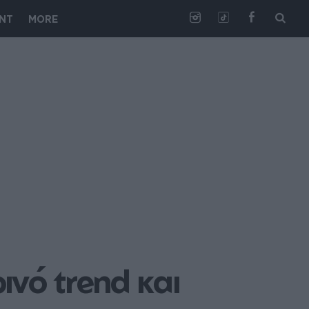
NT
MORE
νό trend και 