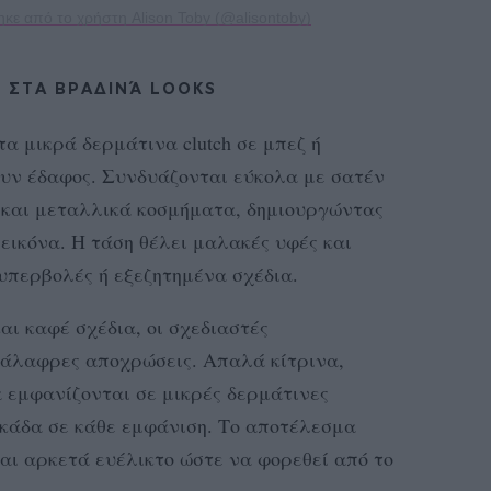
κε από το χρήστη Alison Toby (@alisontoby)
 ΣΤΑ ΒΡΑΔΙΝΆ LOOKS
 τα μικρά δερμάτινα clutch σε μπεζ ή
ουν έδαφος. Συνδυάζονται εύκολα με σατέν
και μεταλλικά κοσμήματα, δημιουργώντας
εικόνα. Η τάση θέλει μαλακές υφές και
 υπερβολές ή εξεζητημένα σχέδια.
αι καφέ σχέδια, οι σχεδιαστές
ανάλαφρες αποχρώσεις. Απαλά κίτρινα,
α εμφανίζονται σε μικρές δερμάτινες
κάδα σε κάθε εμφάνιση. Το αποτέλεσμα
και αρκετά ευέλικτο ώστε να φορεθεί από το