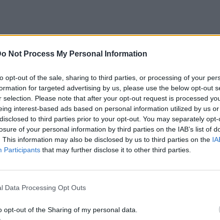
o Not Process My Personal Information
to opt-out of the sale, sharing to third parties, or processing of your per
γχρονο και απόλυτα καλοκαιρινό,
formation for targeted advertising by us, please use the below opt-out s
μπορεί να πρωταγωνιστήσει ακόμη και στις
r selection. Please note that after your opt-out request is processed y
eing interest-based ads based on personal information utilized by us or
disclosed to third parties prior to your opt-out. You may separately opt-
losure of your personal information by third parties on the IAB’s list of
τες γεμίζουν χρώματα, prints και αέρινα
. This information may also be disclosed by us to third parties on the
IA
Participants
that may further disclose it to other third parties.
μάτινη τσάντα μπορεί να λειτουργήσει ως το
ο σύνολο. Οι μικρές τσάντες σε καφέ, ταμπά
ροσθέτουν κομψότητα χωρίς να κλέβουν την
l Data Processing Opt Outs
t. Παράλληλα, τα κλασικά ή vintage σχέδια
για όσους θέλουν ένα πιο διαχρονικό
o opt-out of the Sharing of my personal data.