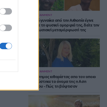
ENTERTAINMENT
Νεαρή γυναίκα από την Αιθιοπία έγινε
viral με τη φυσική ομορφιά της, δείτε την
εντυπωσιακή μεταμόρφωσή της
ENTERTAINMENT
Ο διάσημος κιθαρίστας απο τον οποιο
εμπνεύστηκε το όνομα της η Αση
Μπήλιου - Πώς τη βάφτισαν