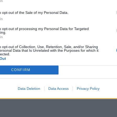
In
o opt-out of the Sale of my Personal Data.
ΤΟ ΚΑΛΟΚΑΙΡΙΝΌ ΣΤΙΛ
In
καθαρές γραμμές συνεχίζουν να έχουν
to opt-out of processing my Personal Data for Targeted
ing.
 λευκό παντελόνι, ένα μπεζ τοπ και μια
In
ρουσα πλέξη ή ιδιαίτερες λεπτομέρειες
o opt-out of Collection, Use, Retention, Sale, and/or Sharing
ersonal Data that Is Unrelated with the Purposes for which it
ένα σύνολο που δείχνει προσεγμένο χωρίς
lected.
Out
ς τις περιπτώσεις, η τσάντα γίνεται το
και δίνει χαρακτήρα σε ένα κατά τα άλλα
CONFIRM
Data Deletion
Data Access
Privacy Policy