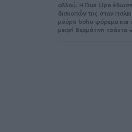
αλλού. Η Dua Lipa έδωσε
διακοπών της στην ιταλι
μαύρο boho φόρεμα και ο
μικρή δερμάτινη τσάντα 