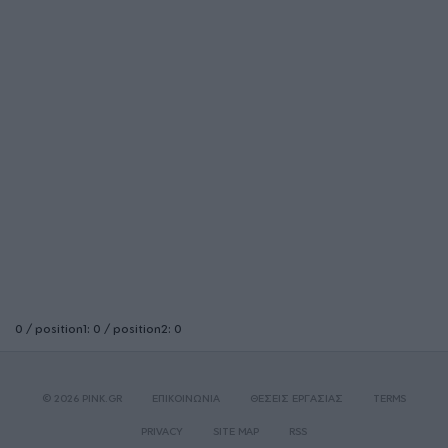
0 / position1: 0 / position2: 0
© 2026 PINK.GR
ΕΠΙΚΟΙΝΩΝΙΑ
ΘΕΣΕΙΣ ΕΡΓΑΣΙΑΣ
TERMS
PRIVACY
SITE MAP
RSS