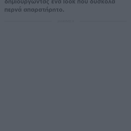
δημιουργώντας ένα look που δύσκολα
περνά απαρατήρητο.
ΔΙΑΦΗΜΙΣΗ