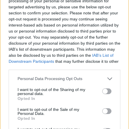
processing of your personal or sensitive information for
targeted advertising by us, please use the below opt-out
section to confirm your selection. Please note that after your
opt-out request is processed you may continue seeing
interest-based ads based on personal information utilized by
us or personal information disclosed to third parties prior to
your opt-out. You may separately opt-out of the further
disclosure of your personal information by third parties on the
IAB’s list of downstream participants. This information may
also be disclosed by us to third parties on the
IAB’s List of
Downstream Participants
that may further disclose it to other
third parties.
Ακολουθήστε το Pink.gr στο
Google News
και
Personal Data Processing Opt Outs
μάθετε πρώτοι
τα πιο hot νέα
.
I want to opt-out of the Sharing of my
personal data.
Opted In
Ακολουθήστε το Pink.gr και στο
Instagram
I want to opt-out of the Sale of my
Personal Data.
Opted In