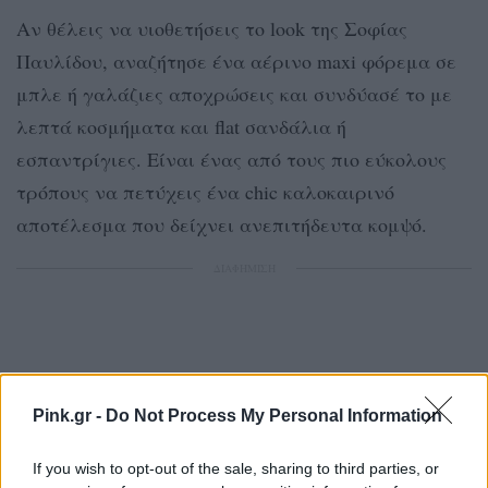
Αν θέλεις να υιοθετήσεις το look της Σοφίας
Παυλίδου, αναζήτησε ένα αέρινο maxi φόρεμα σε
μπλε ή γαλάζιες αποχρώσεις και συνδύασέ το με
λεπτά κοσμήματα και flat σανδάλια ή
εσπαντρίγιες. Είναι ένας από τους πιο εύκολους
τρόπους να πετύχεις ένα chic καλοκαιρινό
αποτέλεσμα που δείχνει ανεπιτήδευτα κομψό.
ΔΙΑΦΗΜΙΣΗ
Pink.gr -
Do Not Process My Personal Information
If you wish to opt-out of the sale, sharing to third parties, or