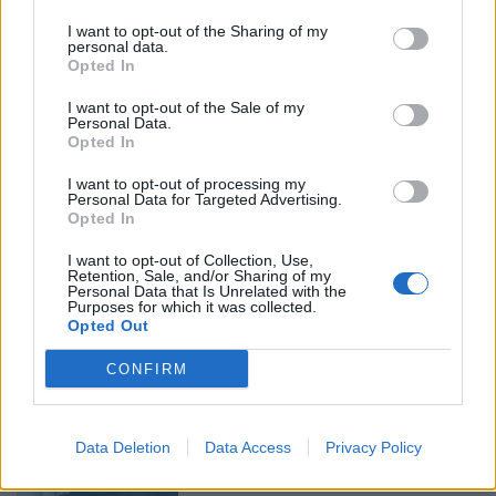
I want to opt-out of the Sharing of my
personal data.
Opted In
I want to opt-out of the Sale of my
Personal Data.
Opted In
I want to opt-out of processing my
Personal Data for Targeted Advertising.
Opted In
Ακολουθήστε το Pink.gr στο
Google News
και
I want to opt-out of Collection, Use,
μάθετε πρώτοι
τα πιο hot νέα
.
Retention, Sale, and/or Sharing of my
Personal Data that Is Unrelated with the
Purposes for which it was collected.
Ακολουθήστε το Pink.gr και στο
Instagram
Opted Out
CONFIRM
Διαβάστε Ακόμη
Data Deletion
Data Access
Privacy Policy
CELEBS
ΠΡΙΝ 10 ΕΒΔΟΜΆΔΕΣ