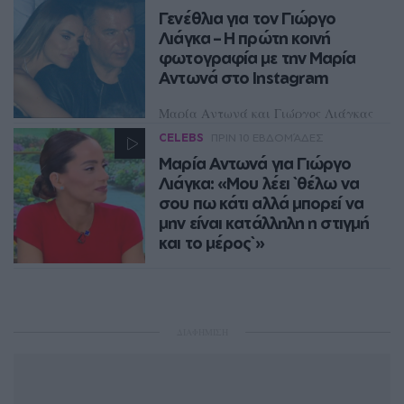
Γενέθλια για τον Γιώργο
Λιάγκα – Η πρώτη κοινή
φωτογραφία με την Μαρία
Αντωνά στο Instagram
Μαρία Αντωνά και Γιώργος Λιάγκας
ζουν έναν όμορφο έρωτα,
CELEBS
ΠΡΙΝ 10 ΕΒΔΟΜΆΔΕΣ
προσπαθώντας όσο μπορούν να τον
κρατήσουν μακριά από τα φώτα της
Μαρία Αντωνά για Γιώργο
δημοσιότητας
Λιάγκα: «Μου λέει `θέλω να
σου πω κάτι αλλά μπορεί να
μην είναι κατάλληλη η στιγμή
και το μέρος`»
Η Μαρία Αντωνά προχώρησε σε μια
συγκινητική εξομολόγηση μέσα από
την εκπομπή «Σαββατοκύριακο
Παρέα» για το πώς την προσέγγισε ο
ΔΙΑΦΗΜΙΣΗ
Γιώργος Λιάγκας και έγιναν ζευγάρι