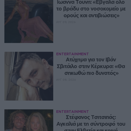
Ιωάννα Τούνη: «Έβγαλα όλο 
το βράδυ στο νοσοκομείο με 
ορούς και αντιβιώσεις»
ΑΥΓ 09, 2026
ENTERTAINMENT
Ατύχημα για τον Ιβάν 
Σβιτάιλο στην Κέρκυρα: «Θα 
σηκωθώ πιο δυνατός»
ΑΥΓ 08, 2026
ENTERTAINMENT
Στέφανος Τσιτσιπάς: 
Αγκαλιά με τη σύντροφό του 
στην Ελβετία και κοινή 