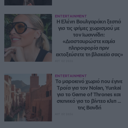
ENTERTAINMENT
Η Ελένη Βουλγαράκη ξεσπά 
για τις φήμες χωρισμού με 
τον Ιωαννίδη: 
«Διασταυρώστε καμία 
πληροφορία πριν 
εκτοξεύσετε τη βλακεία σας»
ΑΥΓ 07, 2026
ENTERTAINMENT
Το μαροκινό χωριό που έγινε 
Τροία για τον Nolan, Yunkai 
για το Game of Thrones και 
σκηνικό για το βίντεο κλιπ ... 
της Βανδή
ΑΥΓ 07, 2026