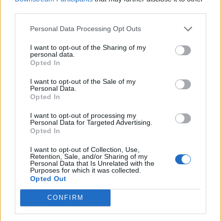
αγάπησα από την πρώτη
third parties.
στιγμή» – Η γνωριμία, η
διαφορά ηλικίας, το
Personal Data Processing Opt Outs
ενδεχόμενο ενός παιδιού
I want to opt-out of the Sharing of my
Η Μαρία Αντωνά βρέθηκε καλεσμένη
personal data.
CELEBS
ΠΡΙΝ 10 ΕΒΔΟΜΆΔΕΣ
στο πλατό της εκπομπής, Super
Opted In
Γενέθλια για τον Γιώργο
Κατερίνα στον ALPHA, σήμερα
Τετάρτη 27/5
Λιάγκα – Η πρώτη κοινή
I want to opt-out of the Sale of my
Personal Data.
φωτογραφία με την Μαρία
Opted In
Αντωνά στο Instagram
I want to opt-out of processing my
Μαρία Αντωνά και Γιώργος Λιάγκας
Personal Data for Targeted Advertising.
ζουν έναν όμορφο έρωτα,
Opted In
CELEBS
ΠΡΙΝ 9 ΕΒΔΟΜΆΔΕΣ
προσπαθώντας όσο μπορούν να τον
κρατήσουν μακριά από τα φώτα της
Γιώργος Λιάγκας: «Είμαι σε
I want to opt-out of Collection, Use,
δημοσιότητας
Retention, Sale, and/or Sharing of my
μία πρωτοφανή δυσάρεστη
Personal Data that Is Unrelated with the
Purposes for which it was collected.
θέση, δεν μπορώ να κοιτάξω
Opted Out
τους συναδέλφους μου στα
μάτια»
CONFIRM
Μία εκτενή και ειλικρινή τοποθέτηση