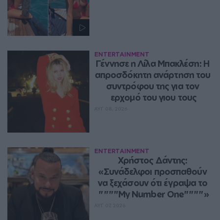
ENTERTAINMENT
Γέννησε η Λίλα Μπακλέση: Η 
απροσδόκητη ανάρτηση του 
συντρόφου της για τον 
ερχομό του γιου τους
ΑΥΓ 08, 2026
ENTERTAINMENT
Χρήστος Δάντης: 
«Συνάδελφοι προσπαθούν 
να ξεχάσουν ότι έγραψα το 
""""My Number One""""»
ΑΥΓ 07, 2026