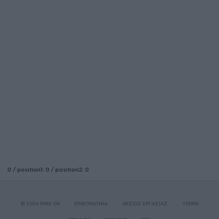
0 / position1: 0 / position2: 0
© 2026 PINK.GR
ΕΠΙΚΟΙΝΩΝΙΑ
ΘΕΣΕΙΣ ΕΡΓΑΣΙΑΣ
TERMS