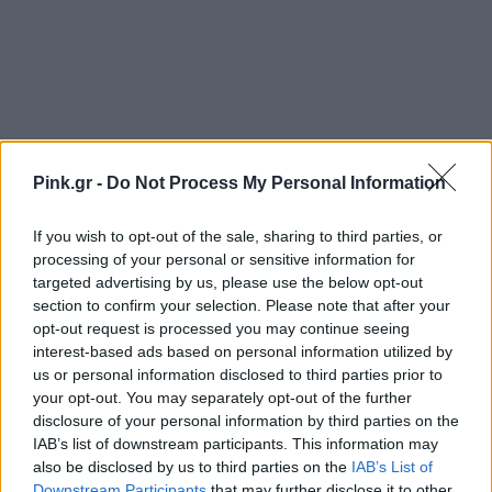
Pink.gr -
Do Not Process My Personal Information
Ακολουθήστε το Pink.gr στο
Google News
και
μάθετε πρώτοι
τα πιο hot νέα
.
If you wish to opt-out of the sale, sharing to third parties, or
processing of your personal or sensitive information for
Ακολουθήστε το Pink.gr και στο
Instagram
targeted advertising by us, please use the below opt-out
section to confirm your selection. Please note that after your
opt-out request is processed you may continue seeing
interest-based ads based on personal information utilized by
Διαβάστε Ακόμη
us or personal information disclosed to third parties prior to
your opt-out. You may separately opt-out of the further
disclosure of your personal information by third parties on the
CELEBS
ΠΡΙΝ 10 ΕΒΔΟΜΆΔΕΣ
IAB’s list of downstream participants. This information may
also be disclosed by us to third parties on the
IAB’s List of
Αντωνά για Λιάγκα: «Τον
Downstream Participants
that may further disclose it to other