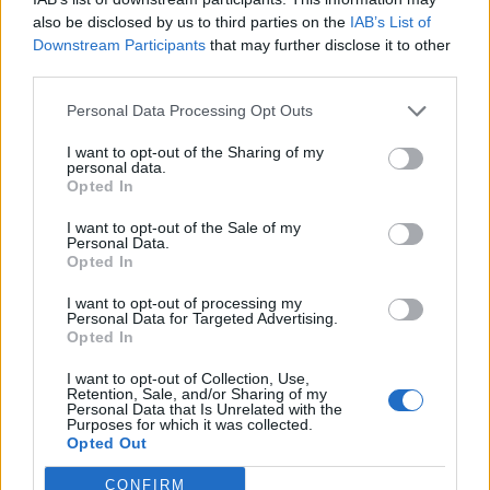
εκεί. «
Πάντα πίστευα ότι μπορώ να καταφέρω
also be disclosed by us to third parties on the
IAB’s List of
Downstream Participants
that may further disclose it to other
οτιδήποτε βάλω στο μυαλό μου
», ήταν η φράση
third parties.
που τη συνόδευε σε όλη της τη ζωή.
Personal Data Processing Opt Outs
ΣΎΜΒΟΛΟ ΕΠΙΜΟΝΉΣ ΑΠΈΝΑΝΤΙ ΣΤΙΣ
I want to opt-out of the Sharing of my
personal data.
ΔΙΑΚΡΊΣΕΙΣ
Opted In
Άλις Κόουτσμαν
Σήμερα, η
θεωρείται μία από τις
I want to opt-out of the Sale of my
Personal Data.
σημαντικότερες μορφές στην ιστορία του
Opted In
αθλητισμού και σύμβολο αντίστασης απέναντι
I want to opt-out of processing my
Personal Data for Targeted Advertising.
στις κοινωνικές διακρίσεις. Το κληροδότημά της
Opted In
υπενθυμίζει σε κάθε γενιά πόσο δύσκολα
I want to opt-out of Collection, Use,
κατακτιέται αυτό που για άλλους είναι δεδομένο.
Retention, Sale, and/or Sharing of my
Personal Data that Is Unrelated with the
Purposes for which it was collected.
Opted Out
CONFIRM