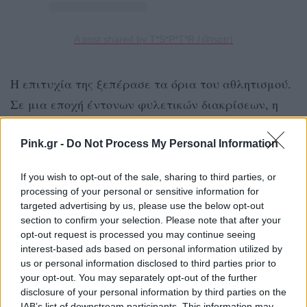
A post shared by T*S*P*T*R (@tsptr)
Η επιτυχία της ξεπέρασε τα όρια του αθλητισμού.
Σε μια εποχή έντονων φυλετικών διακρίσεων, η
εικόνα μιας μαύρης γυναίκας στην κορυφή του
Ολυμπιακού βάθρου έγινε σύμβολο δύναμης και
Pink.gr -
Do Not Process My Personal Information
αλλαγής για εκατομμύρια ανθρώπους. Αργότερα,
If you wish to opt-out of the sale, sharing to third parties, or
έγινε και η πρώτη Αφροαμερικανίδα που
processing of your personal or sensitive information for
υπέγραψε μεγάλη διεθνή διαφημιστική
targeted advertising by us, please use the below opt-out
section to confirm your selection. Please note that after your
Coca-Cola
συνεργασία με την
, εμφανιζόμενη σε
opt-out request is processed you may continue seeing
τεράστιες καμπάνιες της εταιρείας.
interest-based ads based on personal information utilized by
us or personal information disclosed to third parties prior to
your opt-out. You may separately opt-out of the further
Παρά τη δόξα και τα μετάλλια, η ίδια δεν ξέχασε
disclosure of your personal information by third parties on the
ποτέ τι χρειάστηκε να ξεπεράσει για να φτάσει
IAB’s list of downstream participants. This information may