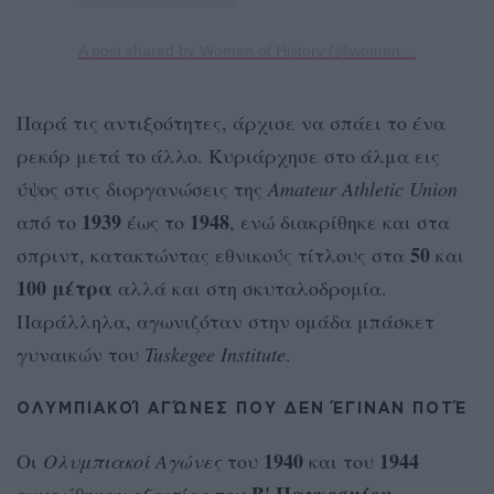
A post shared by Women of History (@women_ofhistory)
Παρά τις αντιξοότητες, άρχισε να σπάει το ένα
ρεκόρ μετά το άλλο. Κυριάρχησε στο άλμα εις
ύψος στις διοργανώσεις της
Amateur Athletic Union
1939
1948
από το
έως το
, ενώ διακρίθηκε και στα
50
σπριντ, κατακτώντας εθνικούς τίτλους στα
και
100 μέτρα
αλλά και στη σκυταλοδρομία.
Παράλληλα, αγωνιζόταν στην ομάδα μπάσκετ
γυναικών του
Tuskegee Institute
.
ΟΛΥΜΠΙΑΚΟΊ ΑΓΏΝΕΣ ΠΟΥ ΔΕΝ ΈΓΙΝΑΝ ΠΟΤΈ
1940
1944
Οι
Ολυμπιακοί Αγώνες
του
και του