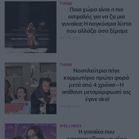
THINK
Ποια χώρα είναι η πιο 
ασφαλής για να ζει μια 
γυναίκα; Η παγκόσμια λίστα 
που αλλάζει όσα ξέραμε
ΑΥΓ 09, 2026
THINK
Νοσηλεύτρια πήγε 
κομμωτήριο πρώτη φορά 
μετά από 4 χρόνια – Η 
απίθανη μεταμόρφωσή της 
έγινε viral
ΑΥΓ 08, 2026
WELLNESS
Η γυναίκα που 
χαρακτηρίζεται «ο νέος 