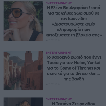
ENTERTAINMENT
Η Ελένη Βουλγαράκη ξεσπά 
για τις φήμες χωρισμού με 
τον Ιωαννίδη: 
«Διασταυρώστε καμία 
πληροφορία πριν 
εκτοξεύσετε τη βλακεία σας»
ΑΥΓ 07, 2026
ENTERTAINMENT
Το μαροκινό χωριό που έγινε 
Τροία για τον Nolan, Yunkai 
για το Game of Thrones και 
σκηνικό για το βίντεο κλιπ ... 
της Βανδή
ΑΥΓ 07, 2026
ENTERTAINMENT
Η Τατιάνα Στεφανίδου 