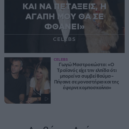
ΚΑΙ ΝΑ ΠΕΤΑΞΕΙΣ, Η
ΑΓΑΠΗ ΜΟΥ ΘΑ ΣΕ
ΦΘΑΝΕΙ»
CELEBS
CELEBS
Γωγώ Μαστροκώστα: «Ο 
Τραϊανός είχε την ελπίδα ότι 
μπορεί να συμβεί θαύμα – 
Πήγαινε σε μοναστήρια και της 
έφερνε κομποσκοίνια»