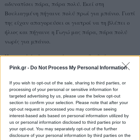
αδυνατίσει πάρα, πάρα πολύ. Εκεί στη
Βουλιαγμένη πήγαινε πολύ πρωί για μπάνιο. Γιατί
της είχαν απαγορεύσει οι γιατροί να τη βλέπει ο
ήλιος και πήγαινε η Γωγώ μας πάρα, πάρα πολύ
νωρίς για μπάνιο.
Ήταν πολύ αδυνατισμένη και τη βοηθούσε ο
Τραϊανός, να μπει, να βγει στη θάλασσα. Την
Pink.gr -
Do Not Process My Personal Information
κοίταγε με τέτοια λατρεία, με τέτοια αγάπη, και
If you wish to opt-out of the sale, sharing to third parties, or
με τέτοια φροντίδα που μακάρι όλοι στη ζωή, να
processing of your personal or sensitive information for
έχουν έναν Τραϊανό στη ζωή τους… ένα φύλακα
targeted advertising by us, please use the below opt-out
άγγελο, Τραϊανό» κατέληξε στην τοποθέτησή του.
section to confirm your selection. Please note that after your
opt-out request is processed you may continue seeing
interest-based ads based on personal information utilized by
us or personal information disclosed to third parties prior to
your opt-out. You may separately opt-out of the further
disclosure of your personal information by third parties on the