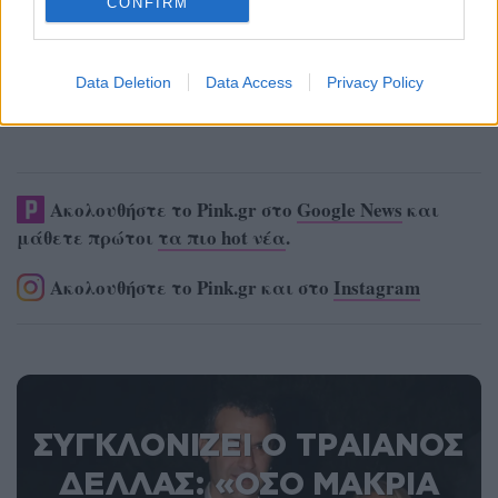
CONFIRM
Data Deletion
Data Access
Privacy Policy
Ακολουθήστε το Pink.gr στο
Google News
και
μάθετε πρώτοι
τα πιο hot νέα
.
Ακολουθήστε το Pink.gr και στο
Instagram
ΣΥΓΚΛΟΝΙΖΕΙ Ο ΤΡΑΙΑΝΟΣ
ΔΕΛΛΑΣ: «ΟΣΟ ΜΑΚΡΙΑ