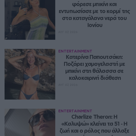
φόρεσε μπικίνι και 
εντυπωσίασε με το κορμί της 
στα καταγάλανα νερά του 
Ιονίου
ΑΥΓ 07, 2026
ENTERTAINMENT
Κατερίνα Παπουτσάκη: 
Ποζάρει χαμογελαστή με 
μπικίνι στη θάλασσα σε 
καλοκαιρινή διάθεση
ΑΥΓ 07, 2026
ENTERTAINMENT
Charlize Theron: Η 
«Καλυψώ» κλείνει τα 51 ‑ H 
ζωή και ο ρόλος που άλλαξε 