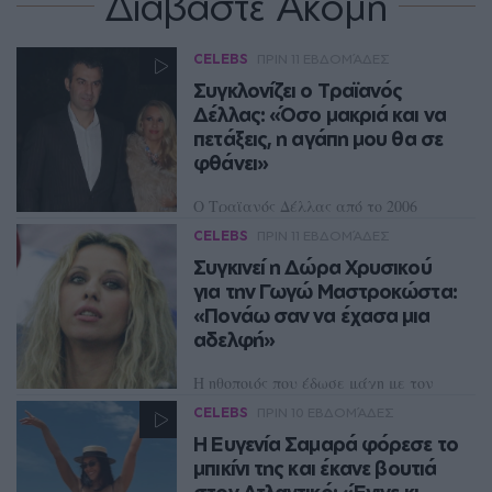
Διαβάστε Ακόμη
CELEBS
ΠΡΙΝ 11 ΕΒΔΟΜΆΔΕΣ
Συγκλονίζει ο Τραϊανός
Δέλλας: «Όσο μακριά και να
πετάξεις, η αγάπη μου θα σε
φθάνει»
Ο Τραϊανός Δέλλας από το 2006
μέχρι και σήμερα υπήρξε δίπλα στη
CELEBS
ΠΡΙΝ 11 ΕΒΔΟΜΆΔΕΣ
Γωγώ Μαστροκώστα σαν φύλακας-
άγγελος
Συγκινεί η Δώρα Χρυσικού
για την Γωγώ Μαστροκώστα:
«Πονάω σαν να έχασα μια
αδελφή»
Η ηθοποιός που έδωσε μάχη με τον
καρκίνο στο παρελθόν προχώρησε σε
CELEBS
ΠΡΙΝ 10 ΕΒΔΟΜΆΔΕΣ
μία μακροσκελή ανάρτηση για τον
θάνατο της Γωγώς Μαστροκώστα
Η Ευγενία Σαμαρά φόρεσε το
μπικίνι της και έκανε βουτιά