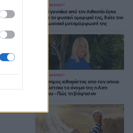
ENTERTAINMENT
Νεαρή γυναίκα από την Αιθιοπία έγινε
viral με τη φυσική ομορφιά της, δείτε την
εντυπωσιακή μεταμόρφωσή της
ENTERTAINMENT
Ο διάσημος κιθαρίστας απο τον οποιο
εμπνεύστηκε το όνομα της η Αση
Μπήλιου - Πώς τη βάφτισαν