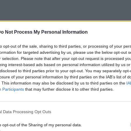
o Not Process My Personal Information
ι, ανεξάρτητοι ή ακόμα και απρόσιτοι, όμως
εται συνήθως ο φόβος της απογοήτευσης και
to opt-out of the sale, sharing to third parties, or processing of your per
formation for targeted advertising by us, please use the below opt-out s
ν εαυτό τους.
r selection. Please note that after your opt-out request is processed y
eing interest-based ads based on personal information utilized by us or
disclosed to third parties prior to your opt-out. You may separately opt-
losure of your personal information by third parties on the IAB’s list of
εύκολα γιατί σκέφτεται τα πάντα
. This information may also be disclosed by us to third parties on the
IA
Participants
that may further disclose it to other third parties.
αι γρήγορα στο συναίσθημα και δύσκολα
εν έχουν αποδείξει σταθερότητα και
ας δεν είναι παιχνίδι ούτε ενθουσιασμός της
l Data Processing Opt Outs
o opt-out of the Sharing of my personal data.