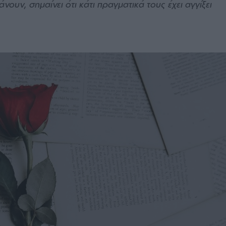
νουν, σημαίνει ότι κάτι πραγματικά τους έχει αγγίξει