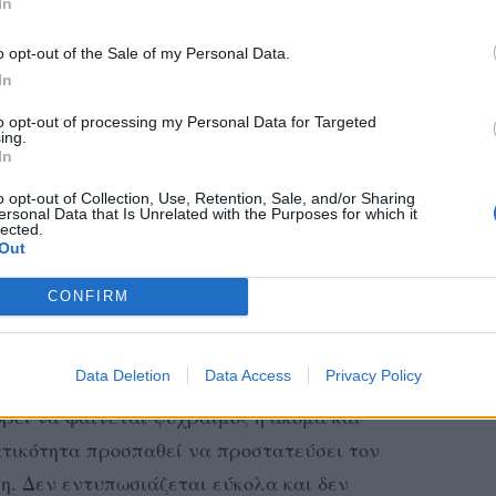
χρι να νιώσει απόλυτα ασφαλής. Μπορεί να
In
λογικός, αλλά όταν αγαπήσει πραγματικά,
o opt-out of the Sale of my Personal Data.
 και αφοσιωμένους συντρόφους του ζωδιακού.
In
βάται να εκτεθεί. Και πολλές φορές χάνει
to opt-out of processing my Personal Data for Targeted
ing.
α ελέγξει ακόμα και τα συναισθήματά του.
In
o opt-out of Collection, Use, Retention, Sale, and/or Sharing
ersonal Data that Is Unrelated with the Purposes for which it
lected.
Out
ν εαυτό του να ερωτευτεί χωρίς «λογική».
τις λεπτομέρειες και σπάνια αφήνεται
CONFIRM
. Θέλει να νιώσει ασφάλεια, σταθερότητα
ί πραγματικά.
Data Deletion
Data Access
Privacy Policy
ρεί να φαίνεται ψύχραιμος ή ακόμα και
τικότητα προσπαθεί να προστατεύσει τον
η. Δεν εντυπωσιάζεται εύκολα και δεν