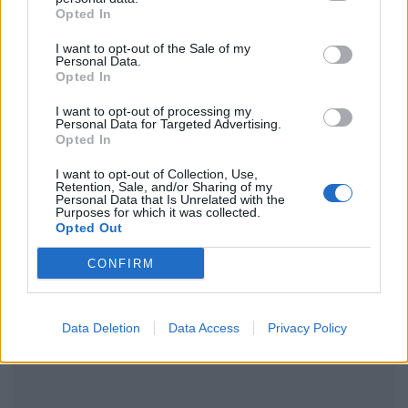
Opted In
I want to opt-out of the Sale of my
Ακολουθήστε το Pink.gr στο
Google News
και
Personal Data.
Opted In
μάθετε πρώτοι
τα πιο hot νέα
.
I want to opt-out of processing my
Personal Data for Targeted Advertising.
Ακολουθήστε το Pink.gr και στο
Instagram
Opted In
I want to opt-out of Collection, Use,
Retention, Sale, and/or Sharing of my
Personal Data that Is Unrelated with the
Purposes for which it was collected.
Opted Out
ΔΙΑΦΗΜΙΣΗ
CONFIRM
Data Deletion
Data Access
Privacy Policy