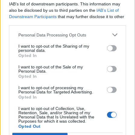
IAB’s list of downstream participants. This information may
also be disclosed by us to third parties on the
IAB’s List of
Downstream Participants
that may further disclose it to other
third parties.
Personal Data Processing Opt Outs
I want to opt-out of the Sharing of my
personal data.
Opted In
I want to opt-out of the Sale of my
Personal Data.
Opted In
I want to opt-out of processing my
Στη συνέχεια, τη σκυτάλη παίρνουν οι Χαΐνηδες,
Personal Data for Targeted Advertising.
ένα ανοιχτό μουσικό σύνολο που εδώ και δεκαετίες
Opted In
εξερευνά μουσικούς δρόμους από την Κρήτη έως
I want to opt-out of Collection, Use,
Retention, Sale, and/or Sharing of my
τη Μικρασία και από την Ανατολή έως τα
Personal Data that Is Unrelated with the
Purposes for which it was collected.
Βαλκάνια. Με τραγούδια γεμάτα τόλμη και
Opted Out
αλήθεια, θα παρασύρουν το κοινό στα ιδιαίτερα