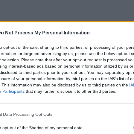
o Not Process My Personal Information
 να μεταμορφώσουν το δέρμα μέσα σε λίγες
to opt-out of the sale, sharing to third parties, or processing of your per
αστικότητα και εκείνη τη μεταξένια υφή που
formation for targeted advertising by us, please use the below opt-out s
r selection. Please note that after your opt-out request is processed y
ανά.
eing interest-based ads based on personal information utilized by us or
disclosed to third parties prior to your opt-out. You may separately opt-
μένη σου body cream, δες παρακάτω τις
losure of your personal information by third parties on the IAB’s list of
σεις.
. This information may also be disclosed by us to third parties on the
IA
Participants
that may further disclose it to other third parties.
hop Vanilla & Orchid
l Data Processing Opt Outs
o opt-out of the Sharing of my personal data.
ΔΙΑΦΗΜΙΣΗ