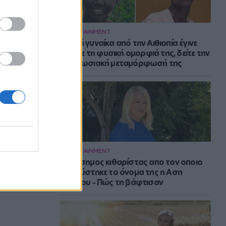
ENTERTAINMENT
Νεαρή γυναίκα από την Αιθιοπία έγινε
viral με τη φυσική ομορφιά της, δείτε την
εντυπωσιακή μεταμόρφωσή της
ENTERTAINMENT
Ο διάσημος κιθαρίστας απο τον οποιο
εμπνεύστηκε το όνομα της η Αση
Μπήλιου - Πώς τη βάφτισαν