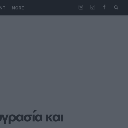
NT
MORE
γρασία και 