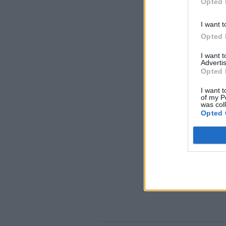
Opted 
I want t
Opted 
I want 
Advertis
Opted 
I want t
of my P
was col
Opted 