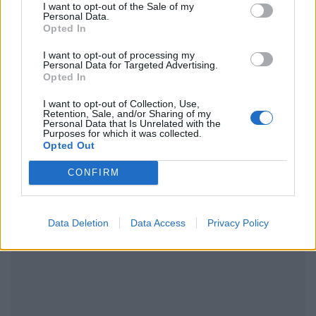
μάθετε πρώτοι
τα πιο hot νέα
.
I want to opt-out of the Sale of my
Personal Data.
Opted In
Ακολουθήστε το Pink.gr και στο
Instagram
I want to opt-out of processing my
Personal Data for Targeted Advertising.
Opted In
I want to opt-out of Collection, Use,
Retention, Sale, and/or Sharing of my
Personal Data that Is Unrelated with the
Purposes for which it was collected.
ΔΙΑΦΗΜΙΣΗ
Opted Out
CONFIRM
Data Deletion
Data Access
Privacy Policy