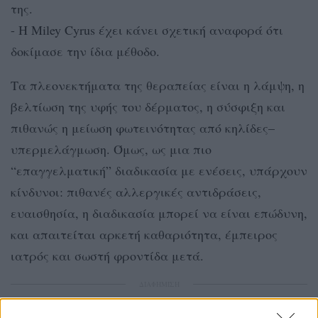
της.
- H Miley Cyrus έχει κάνει σχετική αναφορά ότι
δοκίμασε την ίδια μέθοδο.
Τα πλεονεκτήματα της θεραπείας είναι η λάμψη, η
βελτίωση της υφής του δέρματος, η σύσφιξη και
πιθανώς η μείωση φωτεινότητας από κηλίδες–
υπερμελάγμωση. Όμως, ως μια πιο
“επαγγελματική” διαδικασία με ενέσεις, υπάρχουν
κίνδυνοι: πιθανές αλλεργικές αντιδράσεις,
ευαισθησία, η διαδικασία μπορεί να είναι επώδυνη,
και απαιτείται αρκετή καθαριότητα, έμπειρος
ιατρός και σωστή φροντίδα μετά.
ΔΙΑΦΗΜΙΣΗ