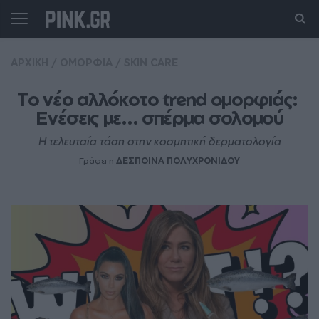
ΑΡΧΙΚΗ
/
ΟΜΟΡΦΙΑ
/
SKIN CARE
Το νέο αλλόκοτο trend ομορφιάς: 
Eνέσεις με... σπέρμα σολομού
Η τελευταία τάση στην κοσμητική δερματολογία
Γράφει η
ΔΕΣΠΟΙΝΑ ΠΟΛΥΧΡΟΝΙΔΟΥ