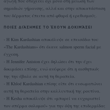
αγωγή που στοχεύει όχι μόνο στη μείωση των
σημαδιών γήρανσης, αλλά και στην αποκατάσταση
του δέρματος έπειτα από φθορά ή ερεθισμούς.
ΠΟΙΕΣ ΔΙΆΣΗΜΕΣ ΤΟ ΈΧΟΥΝ ΔΟΚΙΜΆΣΕΙ
- H Kim Kardashian αποκάλυψε σε επεισόδιο του
«The Kardashians» ότι έκανε salmon sperm facial με
έγχυση.
- H Jennifer Aniston έχει δηλώσει ότι την έχει
δοκιμάσει επίσης, ενώ ανέφερε ότι η αισθητικός
της την έβαλε σε αυτή τη θεραπεία.
- H Khloé Kardashian επίσης είπε ότι ενσωματώνει
αυτή τη θεραπεία στην καλλυντική της ρουτίνα.
- H Kesha αποκάλυψε ότι «μπορεί να ευχαριστεί
τον σπέρμα σολομού» για την όψη της επιδερμίδας