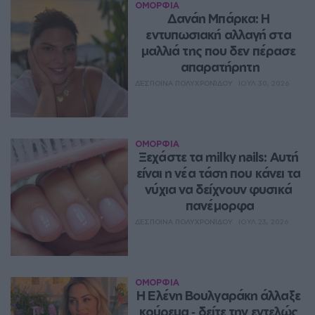
ΟΜΟΡΦΙΑ
Δανάη Μπάρκα: Η 
εντυπωσιακή αλλαγή στα 
μαλλιά της που δεν πέρασε 
απαρατήρητη
ΔΈΣΠΟΙΝΑ ΠΟΛΥΧΡΟΝΊΔΟΥ
ΙΟΥΛ 30, 2026
ΟΜΟΡΦΙΑ
Ξεχάστε τα milky nails: Αυτή 
είναι η νέα τάση που κάνει τα 
νύχια να δείχνουν φυσικά 
πανέμορφα
ΔΈΣΠΟΙΝΑ ΠΟΛΥΧΡΟΝΊΔΟΥ
ΙΟΥΛ 23, 2026
ΟΜΟΡΦΙΑ
Η Ελένη Βουλγαράκη άλλαξε 
κούρεμα ‑ δείτε την εντελώς 