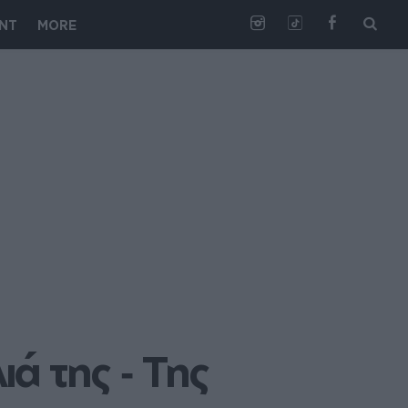
NT
MORE
 της ‑ Της 