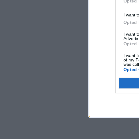
Opted 
I want t
Opted 
I want 
Advertis
Opted 
I want t
of my P
was col
Opted 