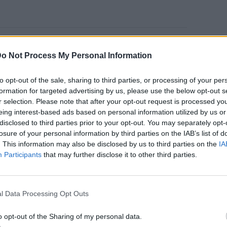
στον ρόλο, η 55χρονη ηθοποιός
o Not Process My Personal Information
ο της British Vogue, εντυπωσιάζοντας με
rcut. Το νέο της κούρεμα, εμπνευσμένο από τη
to opt-out of the sale, sharing to third parties, or processing of your per
ιντ Μπόουι, χαρίζει δυναμισμό στο look της,
formation for targeted advertising by us, please use the below opt-out s
r selection. Please note that after your opt-out request is processed y
στικά του προσώπου της.
eing interest-based ads based on personal information utilized by us or
disclosed to third parties prior to your opt-out. You may separately opt-
losure of your personal information by third parties on the IAB’s list of
. This information may also be disclosed by us to third parties on the
IA
Participants
that may further disclose it to other third parties.
l Data Processing Opt Outs
o opt-out of the Sharing of my personal data.