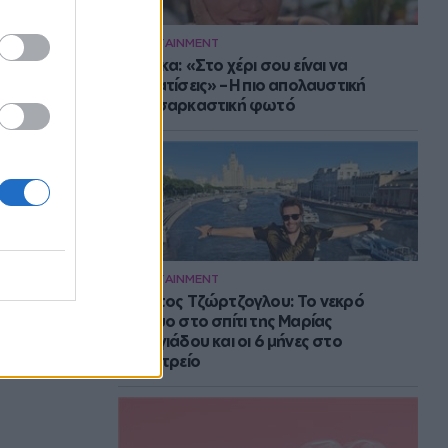
ENTERTAINMENT
Μπάρκα: «Στο χέρι σου είναι να
αδυνατίσεις» – Η πιο απολαυστική
αυτοσαρκαστική φωτό
ENTERTAINMENT
Στράτος Τζώρτζογλου: Το νεκρό
έμβρυο στο σπίτι της Μαρίας
Γεωργιάδου και οι 6 μήνες στο
ψυχιατρείο