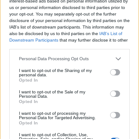
interest-based ads based on personal information utilized by
us or personal information disclosed to third parties prior to
your opt-out. You may separately opt-out of the further
disclosure of your personal information by third parties on the
IAB’s list of downstream participants. This information may
Ακολουθήστε το Pink.gr στο
Google News
και
also be disclosed by us to third parties on the
IAB’s List of
Downstream Participants
that may further disclose it to other
μάθετε πρώτοι
τα πιο hot νέα
.
third parties.
Ακολουθήστε το Pink.gr και στο
Instagram
Personal Data Processing Opt Outs
I want to opt-out of the Sharing of my
personal data.
Opted In
I want to opt-out of the Sale of my
Personal Data.
ΔΙΑΦΗΜΙΣΗ
Opted In
I want to opt-out of processing my
Personal Data for Targeted Advertising.
Opted In
I want to opt-out of Collection, Use,
Retention, Sale, and/or Sharing of my