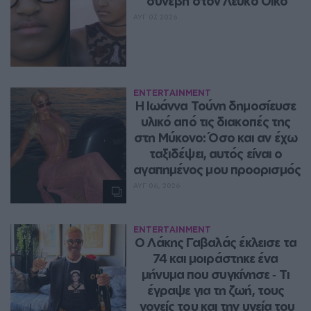
συνέβη στον Λευκό Οίκο
ΑΥΓ 07, 2026
ENTERTAINMENT
Η Ιωάννα Τούνη δημοσίευσε 
υλικό από τις διακοπές της 
στη Μύκονο: Όσο και αν έχω 
ταξιδέψει, αυτός είναι ο 
αγαπημένος μου προορισμός
ΑΥΓ 06, 2026
ENTERTAINMENT
Ο Λάκης Γαβαλάς έκλεισε τα 
74 και μοιράστηκε ένα 
μήνυμα που συγκίνησε ‑ Τι 
έγραψε για τη ζωή, τους 
γονείς του και την υγεία του