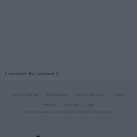
2 / position1: 182 / position2: 0
© 2026 PINK.GR
ΕΠΙΚΟΙΝΩΝΙΑ
ΘΕΣΕΙΣ ΕΡΓΑΣΙΑΣ
TERMS
PRIVACY
SITE MAP
RSS
PINK.GR NAME & LOGO ARE REGISTERED TRADEMARKS