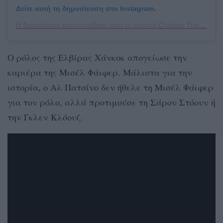
Δείτε αυτή τη δημοσίευση στο Instagram.
Η δημοσίευση κοινοποιήθηκε από το χρήστη Charlize Theron (@charlizeafrica)
Ο ρόλος της Ελβίρας Χάνκοκ απογείωσε την
καριέρα της Μισέλ Φάιφερ. Μάλιστα για την
ιστορία, ο Αλ Πατσίνο δεν ήθελε τη Μισέλ Φάιφερ
για τον ρόλο, αλλά προτιμούσε τη Σάρον Στόουν ή
την Γκλεν Κλόουζ.