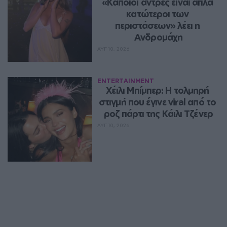
«Κάποιοι άντρες είναι απλά 
κατώτεροι των 
περιστάσεων» λέει η 
Ανδρομάχη
ΑΥΓ 10, 2026
ENTERTAINMENT
Χέιλι Μπίμπερ: Η τολμηρή 
στιγμή που έγινε viral από το 
ροζ πάρτι της Κάιλι Τζένερ
ΑΥΓ 10, 2026