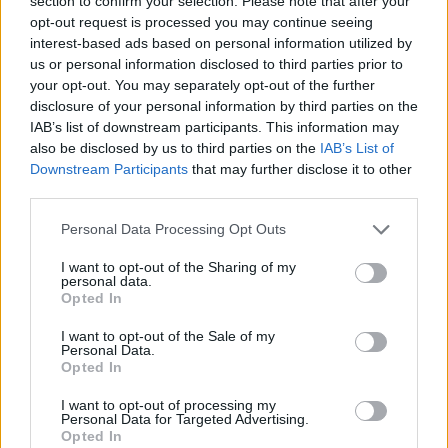
section to confirm your selection. Please note that after your
opt-out request is processed you may continue seeing
interest-based ads based on personal information utilized by
us or personal information disclosed to third parties prior to
your opt-out. You may separately opt-out of the further
disclosure of your personal information by third parties on the
IAB’s list of downstream participants. This information may
also be disclosed by us to third parties on the
IAB’s List of
Downstream Participants
that may further disclose it to other
Ακολουθήστε το Pink.gr στο
Google News
και
third parties.
μάθετε πρώτοι
τα πιο hot νέα
.
Personal Data Processing Opt Outs
Ακολουθήστε το Pink.gr και στο
Instagram
I want to opt-out of the Sharing of my
personal data.
Opted In
I want to opt-out of the Sale of my
Personal Data.
Opted In
ΔΙΑΦΗΜΙΣΗ
I want to opt-out of processing my
Personal Data for Targeted Advertising.
Opted In