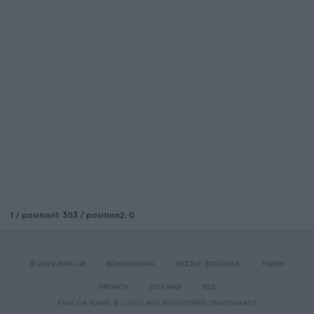
1 / position1: 303 / position2: 0
© 2026 PINK.GR
ΕΠΙΚΟΙΝΩΝΙΑ
ΘΕΣΕΙΣ ΕΡΓΑΣΙΑΣ
TERMS
PRIVACY
SITE MAP
RSS
PINK.GR NAME & LOGO ARE REGISTERED TRADEMARKS