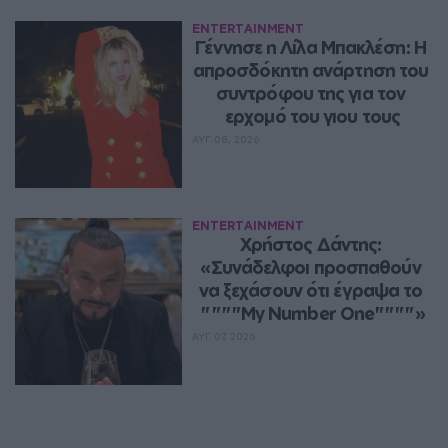
ENTERTAINMENT
Γέννησε η Λίλα Μπακλέση: Η 
απροσδόκητη ανάρτηση του 
συντρόφου της για τον 
ερχομό του γιου τους
ΑΥΓ 08, 2026
ENTERTAINMENT
Χρήστος Δάντης: 
«Συνάδελφοι προσπαθούν 
να ξεχάσουν ότι έγραψα το 
""""My Number One""""»
ΑΥΓ 07, 2026