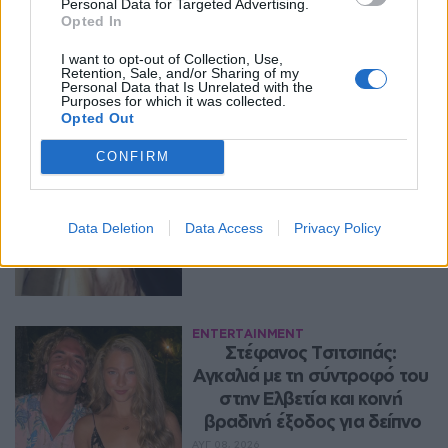
Personal Data for Targeted Advertising.
Opted In
Περισσότερα Θέματα
I want to opt-out of Collection, Use,
Retention, Sale, and/or Sharing of my
Entertainment
Personal Data that Is Unrelated with the
Purposes for which it was collected.
Opted Out
ENTERTAINMENT
Ατύχημα για τον Ιβάν 
CONFIRM
Σβιτάιλο στην Κέρκυρα: «Θα 
σηκωθώ πιο δυνατός»
ΑΥΓ 08, 2026
Data Deletion
Data Access
Privacy Policy
ENTERTAINMENT
Στέφανος Τσιτσιπάς: 
Αγκαλιά με τη σύντροφό του 
στην Ελβετία και κοινή 
βραδινή έξοδος για δείπνο
ΑΥΓ 08, 2026