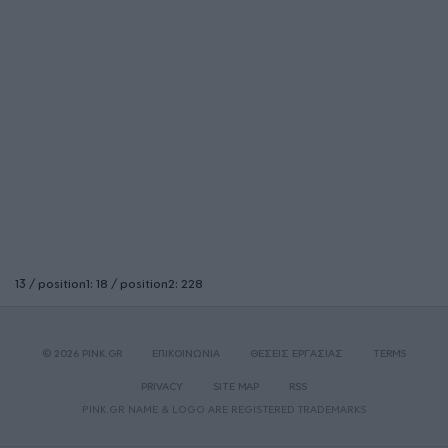
13 / position1: 18 / position2: 228
© 2026 PINK.GR
ΕΠΙΚΟΙΝΩΝΙΑ
ΘΕΣΕΙΣ ΕΡΓΑΣΙΑΣ
TERMS
PRIVACY
SITE MAP
RSS
PINK.GR NAME & LOGO ARE REGISTERED TRADEMARKS