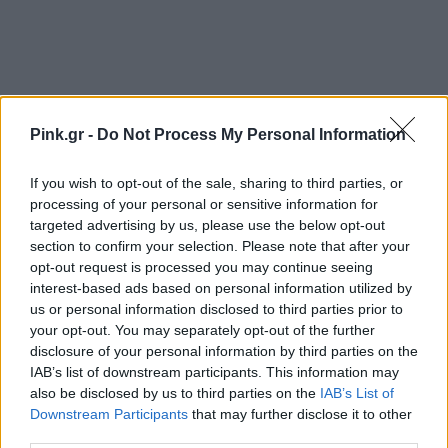
Pink.gr -
Do Not Process My Personal Information
Δεκαήμερο
προσφορών
σε τιμές- έκπληξη! (από
17/11 έως 26/11)
If you wish to opt-out of the sale, sharing to third parties, or
processing of your personal or sensitive information for
Ιβίσκος εκδόσεις:
targeted advertising by us, please use the below opt-out
section to confirm your selection. Please note that after your
opt-out request is processed you may continue seeing
Προσφορές
έως -70%
interest-based ads based on personal information utilized by
us or personal information disclosed to third parties prior to
ΙΑΝΟS:
your opt-out. You may separately opt-out of the further
disclosure of your personal information by third parties on the
Προσφορές
έως -10%!
IAB’s list of downstream participants. This information may
also be disclosed by us to third parties on the
IAB’s List of
Downstream Participants
that may further disclose it to other
ΜΕΤΑΙΧΜΙΟ:
third parties.