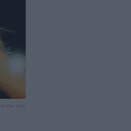
πό Ozan Çulha