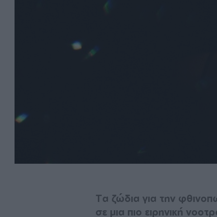
Tα ζώδια για την φθινοπ
σε μια πιο ειρηνική νοοτ