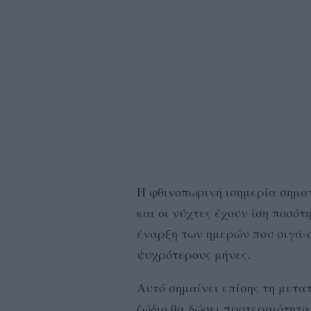
Η φθινοπωρινή ισημερία σηματ
και οι νύχτες έχουν ίση ποσότ
έναρξη των ημερών που σιγά-σ
ψυχρότερους μήνες.
Αυτό σημαίνει επίσης τη μετα
ζώδιο θα δώσει προτεραιότητα