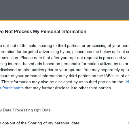
o Not Process My Personal Information
ίου 2023 θα σημειωθεί η Φθινοπωρινή
3 που σημαίνει και επίσημα τον ερχομό
to opt-out of the sale, sharing to third parties, or processing of your per
formation for targeted advertising by us, please use the below opt-out s
θινοπώρου του 2023
r selection. Please note that after your opt-out request is processed y
eing interest-based ads based on personal information utilized by us or
 ξεκινήσει επίσημα στις 23 Σεπτεμβρίου!
disclosed to third parties prior to your opt-out. You may separately opt-
losure of your personal information by third parties on the IAB’s list of
ου φθινοπώρου συμπίπτει με την έναρξη της
. This information may also be disclosed by us to third parties on the
IA
ον σύντροφο και την ευχαρίστηση, αυτή η
Participants
that may further disclose it to other third parties.
ει με την προτεραιότητα των σχέσεων και
 η εποχή της Παρθένου σας άγχωσε, η
l Data Processing Opt Outs
εται να σας φέρει ξανά στα ίσια σας
ικές συνεργασίες και οικοδόμηση νέων
o opt-out of the Sharing of my personal data.