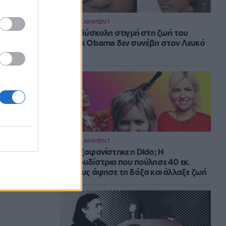
ENTERTAINMENT
Η πιο δύσκολη στιγμή στη ζωή του
Barack Obama δεν συνέβη στον Λευκό
Οίκο
ENTERTAINMENT
Πού εξαφανίστηκε η Dido; Η
τραγουδίστρια που πούλησε 40 εκ.
δίσκους άφησε τη δόξα και άλλαξε ζωή