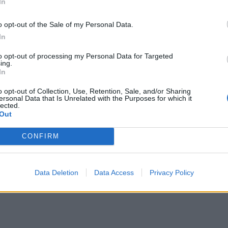
In
o opt-out of the Sale of my Personal Data.
σχόληση με άλλους ανθρώπους, ειδικά τώρα
In
αυτού του ζωδίου, είναι επιτέλους άμεση.
άνει με το να ενώσετε τις δυνάμεις σας με
to opt-out of processing my Personal Data for Targeted
ing.
να "χρησιμοποιήσετε" τις ζυγαριές του
In
κό να διατηρήσετε μια υγιή ισορροπία
o opt-out of Collection, Use, Retention, Sale, and/or Sharing
ersonal Data that Is Unrelated with the Purposes for which it
αιότητα στους άλλους και στον εαυτό σας!
lected.
Out
ΔΙΑΦΗΜΙΣΗ
CONFIRM
Data Deletion
Data Access
Privacy Policy