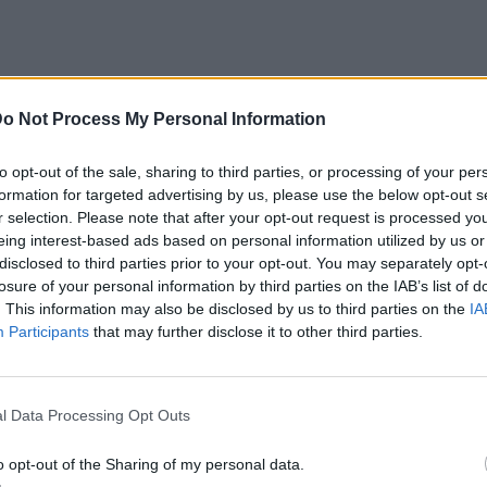
o Not Process My Personal Information
to opt-out of the sale, sharing to third parties, or processing of your per
 Βασιλική Θάνου κατέκτησαν το χρυσό
formation for targeted advertising by us, please use the below opt-out s
ντας την πρώτη θέση σε έναν συγκλονιστικό
r selection. Please note that after your opt-out request is processed y
eing interest-based ads based on personal information utilized by us or
τες διαφορές.
disclosed to third parties prior to your opt-out. You may separately opt-
losure of your personal information by third parties on the IAB’s list of
σε 262.3942 βαθμούς, αφήνοντας στη
. This information may also be disclosed by us to third parties on the
IA
Participants
that may further disclose it to other third parties.
ντο και Νάο Σιραχάσε από την Ιαπωνία
ις Γκιζάλ Ακμπάρ και Κανάκο Φιλντ από τις
l Data Processing Opt Outs
 μετάλλιο που κατακτά η χώρα μας στο
o opt-out of the Sharing of my personal data.