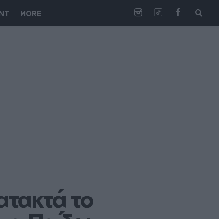
NT
MORE
τακτά το 