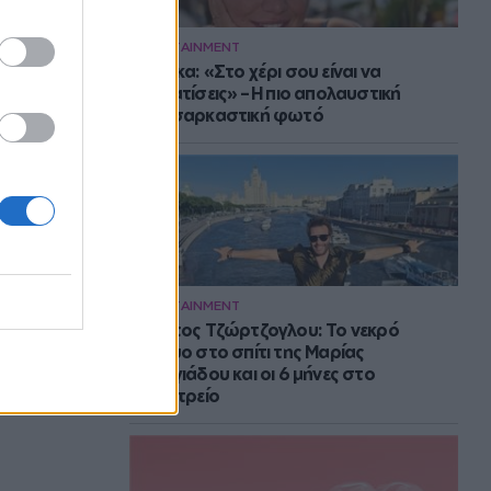
ENTERTAINMENT
Μπάρκα: «Στο χέρι σου είναι να
αδυνατίσεις» – Η πιο απολαυστική
αυτοσαρκαστική φωτό
ENTERTAINMENT
Στράτος Τζώρτζογλου: Το νεκρό
έμβρυο στο σπίτι της Μαρίας
Γεωργιάδου και οι 6 μήνες στο
ψυχιατρείο