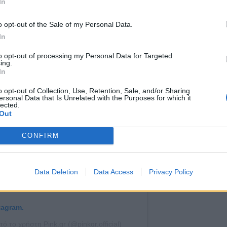
(σε οποιαδήποτε ηλικιακή κατηγορία).
In
o opt-out of the Sale of my Personal Data.
In
to opt-out of processing my Personal Data for Targeted
ing.
In
o opt-out of Collection, Use, Retention, Sale, and/or Sharing
ersonal Data that Is Unrelated with the Purposes for which it
lected.
Out
CONFIRM
Data Deletion
Data Access
Privacy Policy
tagram.
 το χρήστη Pink.gr (@pinkgr.official)