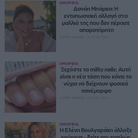
ΟΜΟΡΦΙΑ
Δανάη Μπάρκα: Η 
εντυπωσιακή αλλαγή στα 
μαλλιά της που δεν πέρασε 
απαρατήρητη
ΛΟΥΚΊΑ ΣΑΝΙΔΆ
ΙΟΥΛ 30, 2026
ΟΜΟΡΦΙΑ
Ξεχάστε τα milky nails: Αυτή 
είναι η νέα τάση που κάνει τα 
νύχια να δείχνουν φυσικά 
πανέμορφα
ΛΟΥΚΊΑ ΣΑΝΙΔΆ
ΙΟΥΛ 23, 2026
ΟΜΟΡΦΙΑ
Η Ελένη Βουλγαράκη άλλαξε 
κούρεμα ‑ δείτε την εντελώς 