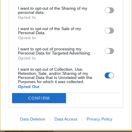
I want to opt-out of the Sharing of my
personal data.
Opted In
I want to opt-out of the Sale of my
Personal Data.
Opted In
Περισσότερα Θέματα
I want to opt-out of processing my
Personal Data for Targeted Advertising.
Entertainment
Opted In
I want to opt-out of Collection, Use,
ENTERTAINMENT
Retention, Sale, and/or Sharing of my
Η Γαρυφαλλιά Καληφώνη 
Personal Data that Is Unrelated with the
Purposes for which it was collected.
στην Πάρο με μαύρο μπικίνι ‑ 
Opted Out
δείτε τις πόζες της
ΔΈΣΠΟΙΝΑ ΠΟΛΥΧΡΟΝΊΔΟΥ
ΑΥΓ 09, 2026
CONFIRM
Data Deletion
Data Access
Privacy Policy
ENTERTAINMENT