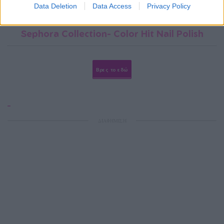
Data Deletion
Data Access
Privacy Policy
Sephora Collection- Color Hit Nail Polish
Βρες το εδώ
ΔΙΑΦΗΜΙΣΗ