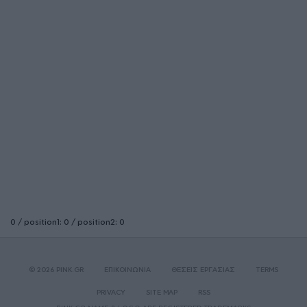
0 / position1: 0 / position2: 0
© 2026 PINK.GR
ΕΠΙΚΟΙΝΩΝΙΑ
ΘΕΣΕΙΣ ΕΡΓΑΣΙΑΣ
TERMS
PRIVACY
SITE MAP
RSS