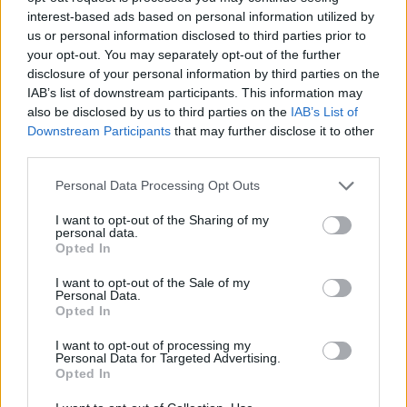
interest-based ads based on personal information utilized by
us or personal information disclosed to third parties prior to
your opt-out. You may separately opt-out of the further
disclosure of your personal information by third parties on the
IAB’s list of downstream participants. This information may
also be disclosed by us to third parties on the
IAB’s List of
Ακολουθήστε το Pink.gr στο
Google News
και
Downstream Participants
that may further disclose it to other
μάθετε πρώτοι
τα πιο hot νέα
.
third parties.
Ακολουθήστε το Pink.gr και στο
Instagram
Personal Data Processing Opt Outs
I want to opt-out of the Sharing of my
personal data.
Opted In
I want to opt-out of the Sale of my
Personal Data.
Opted In
ΔΙΑΦΗΜΙΣΗ
I want to opt-out of processing my
Personal Data for Targeted Advertising.
Opted In