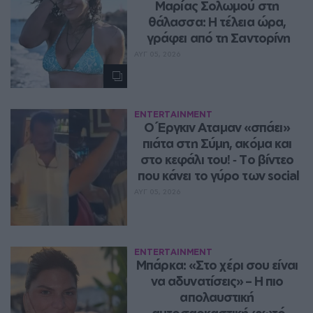
Μαρίας Σολωμού στη 
θάλασσα: Η τέλεια ώρα, 
γράφει από τη Σαντορίνη
ΑΥΓ 05, 2026
ENTERTAINMENT
Ο Έργκιν Αταμαν «σπάει» 
πιάτα στη Σύμη, ακόμα και 
στο κεφάλι του! ‑ Tο βίντεο 
που κάνει το γύρο των social
ΑΥΓ 05, 2026
ENTERTAINMENT
Μπάρκα: «Στο χέρι σου είναι 
να αδυνατίσεις» – Η πιο 
απολαυστική 
αυτοσαρκαστική φωτό