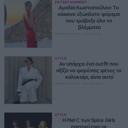
ENTERTAINMENT
Αμαλία Κωστοπούλου: Το 
κόκκινο εξώπλατο φόρεμα 
που τράβηξε όλα τα 
βλέμματα
ΜΑΤΊΝΑ ΚΌΝΤΟΥ
ΙΟΥΛ 27, 2026
STYLE
Αν υπάρχει ένα outfit που 
αξίζει να φορέσεις φέτος το 
καλοκαίρι, είναι αυτό
ΜΑΤΊΝΑ ΚΌΝΤΟΥ
ΙΟΥΛ 24, 2026
STYLE
Η Mel C των Spice Girls 
παντρεύτηκε με 