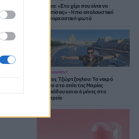
Μπάρκα: «Στο χέρι σου είναι να
αδυνατίσεις» – Η πιο απολαυστική
αυτοσαρκαστική φωτό
ENTERTAINMENT
Στράτος Τζώρτζογλου: Το νεκρό
έμβρυο στο σπίτι της Μαρίας
Γεωργιάδου και οι 6 μήνες στο
ψυχιατρείο