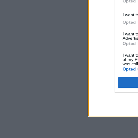
Opted 
I want t
Opted 
I want 
Advertis
Opted 
I want t
of my P
was col
Opted 