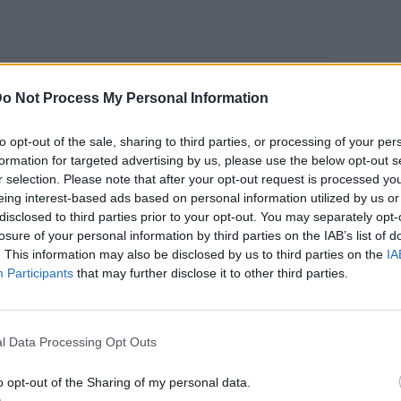
στο περιοδικό Psychology & Sexuality,
o Not Process My Personal Information
οιχτές σχέσεις είναι, κατά μέσο όρο,
to opt-out of the sale, sharing to third parties, or processing of your per
formation for targeted advertising by us, please use the below opt-out s
r selection. Please note that after your opt-out request is processed y
ς περσόνες που ασπάζονται την πολυγαμία
eing interest-based ads based on personal information utilized by us or
 στον Τύπο!
disclosed to third parties prior to your opt-out. You may separately opt-
losure of your personal information by third parties on the IAB’s list of
. This information may also be disclosed by us to third parties on the
IA
Angelina Jolie
Participants
that may further disclose it to other third parties.
l Data Processing Opt Outs
o opt-out of the Sharing of my personal data.