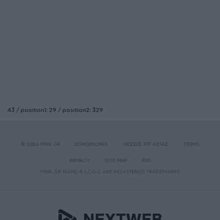
43 / position1: 29 / position2: 329
© 2026 PINK.GR
ΕΠΙΚΟΙΝΩΝΙΑ
ΘΕΣΕΙΣ ΕΡΓΑΣΙΑΣ
TERMS
PRIVACY
SITE MAP
RSS
PINK.GR NAME & LOGO ARE REGISTERED TRADEMARKS