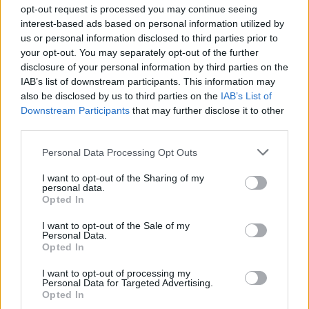
opt-out request is processed you may continue seeing
interest-based ads based on personal information utilized by
Laura Ashley:
us or personal information disclosed to third parties prior to
your opt-out. You may separately opt-out of the further
disclosure of your personal information by third parties on the
Εκπτώσεις έως -60% ΕΔΩ
IAB’s list of downstream participants. This information may
also be disclosed by us to third parties on the
IAB’s List of
Downstream Participants
that may further disclose it to other
Mycasa:
third parties.
Personal Data Processing Opt Outs
Εκπτώσεις έως -70% ΕΔΩ
I want to opt-out of the Sharing of my
personal data.
Opted In
Houseart:
I want to opt-out of the Sale of my
Personal Data.
Εκπτώσεις έως -25% ΕΔΩ
Opted In
I want to opt-out of processing my
Personal Data for Targeted Advertising.
Katoikein:
Opted In