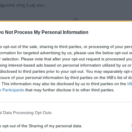
ήματα στη ζωή σας.
o Not Process My Personal Information
ματιά στους λόγους που
to opt-out of the sale, sharing to third parties, or processing of your per
άβετε με ποιο τρόπο
formation for targeted advertising by us, please use the below opt-out s
προσπάθειές σας.
r selection. Please note that after your opt-out request is processed y
eing interest-based ads based on personal information utilized by us or
disclosed to third parties prior to your opt-out. You may separately opt-
losure of your personal information by third parties on the IAB’s list of
. This information may also be disclosed by us to third parties on the
IA
Participants
that may further disclose it to other third parties.
ΜΙΣΗ
l Data Processing Opt Outs
o opt-out of the Sharing of my personal data.