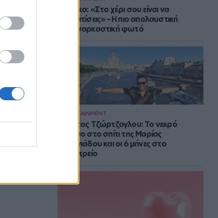
Μπάρκα: «Στο χέρι σου είναι να
αδυνατίσεις» – Η πιο απολαυστική
αυτοσαρκαστική φωτό
ENTERTAINMENT
Στράτος Τζώρτζογλου: Το νεκρό
έμβρυο στο σπίτι της Μαρίας
Γεωργιάδου και οι 6 μήνες στο
ψυχιατρείο