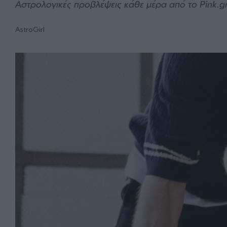
Αστρολογικές προβλέψεις κάθε μέρα από το Pink.g
AstroGirl