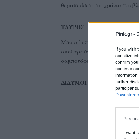
θεραπεύσετε τα χρόνια προβλ
ΤΑΥΡΟΣ
Pink.gr -
D
Μπορεί επίσης να ρίξετε μια 
If you wish 
αποθαρρύνεστε ώστε να καταλ
sensitive in
σαμποτάρετε ασυνείδητα τις 
confirm you
continue se
information 
ΔΙΔΥΜΟΙ
further disc
participants
Downstream 
ΔΙΑΦΗ
Persona
I want t