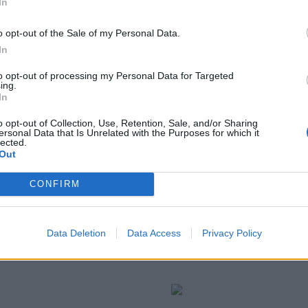
In
o opt-out of the Sale of my Personal Data.
In
to opt-out of processing my Personal Data for Targeted
ing.
In
o opt-out of Collection, Use, Retention, Sale, and/or Sharing
ersonal Data that Is Unrelated with the Purposes for which it
lected.
Out
CONFIRM
δίσετε στο δικό σας
Data Deletion
Data Access
Privacy Policy