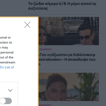
Τα ζώδια σήμερα 6/8: Η μέρα ευνοεί τις
συζητήσεις
sonal or
ection to
ou may
ENTERTAINMENT
 personal
Νίνο: «Τον «γάζωσαν» με Καλάσνικοφ
out of the
στη Θεσσαλονίκη» – Η αποκάλυψη του
 downstream
Ψινάκη
B’s List of
ENTERTAINMENT