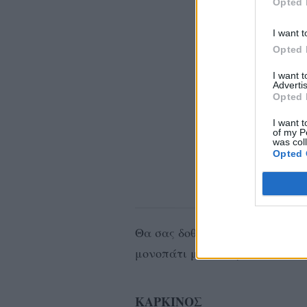
Opted 
I want t
Opted 
I want 
Advertis
Opted 
I want t
of my P
was col
Opted 
Θα σας δοθεί η ευκαιρία να βα
μονοπάτι με νέο τρόπο.
ΚΑΡΚΙΝΟΣ