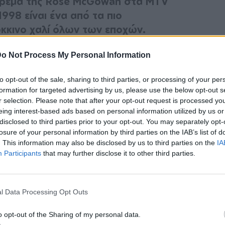
όρεμα της Rose McGowan στα MTV
998 είναι ένα από τα πιο
όκκινο χαλί όλων των εποχών.
ός αποκάλυψε ότι το φόρεμα προοριζόταν ως
o Not Process My Personal Information
η. H Rose είχε παίξει σε πολλές ταινίες
to opt-out of the sale, sharing to third parties, or processing of your per
του 1998, συμπεριλαμβανομένου του Scream,
formation for targeted advertising by us, please use the below opt-out s
ου τότε αρραβωνιαστικού της, Marilyn
r selection. Please note that after your opt-out request is processed y
eing interest-based ads based on personal information utilized by us or
ς rock star επρόκειτο να κάνει το The Dope
disclosed to third parties prior to your opt-out. You may separately opt-
το αποκαλυπτικό φόρεμα της Rose που έγινε
losure of your personal information by third parties on the IAB’s list of
. This information may also be disclosed by us to third parties on the
IA
Participants
that may further disclose it to other third parties.
 από εκείνη την εμφάνιση που άφησε εποχή
l Data Processing Opt Outs
o opt-out of the Sharing of my personal data.