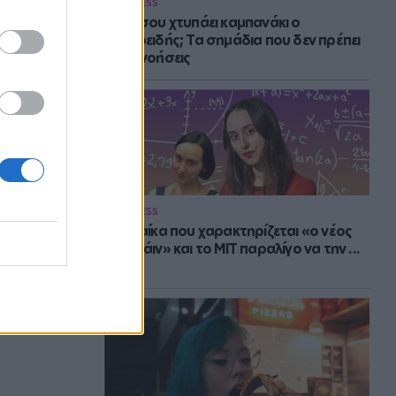
WELLNESS
Πότε σου χτυπάει καμπανάκι ο
θυρεοειδής; Τα σημάδια που δεν πρέπει
να αγνοήσεις
WELLNESS
Η γυναίκα που χαρακτηρίζεται «ο νέος
Αϊνστάιν» και το MIT παραλίγο να την ...
χάσει