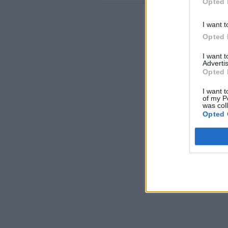
Opted 
I want t
Opted 
I want 
Advertis
Opted 
I want t
of my P
was col
Opted 