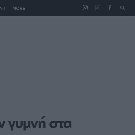
NT
MORE
 γυμνή στα 