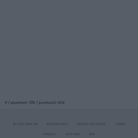
9 / position1: 735 / position2: 1012
© 2026 PINK.GR
ΕΠΙΚΟΙΝΩΝΙΑ
ΘΕΣΕΙΣ ΕΡΓΑΣΙΑΣ
TERMS
PRIVACY
SITE MAP
RSS