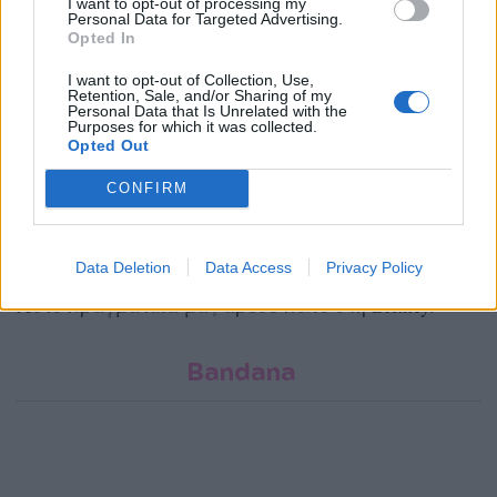
I want to opt-out of processing my
Personal Data for Targeted Advertising.
Opted In
I want to opt-out of Collection, Use,
Retention, Sale, and/or Sharing of my
Personal Data that Is Unrelated with the
Purposes for which it was collected.
Opted Out
CONFIRM
Data Deletion
Data Access
Privacy Policy
Αν φοβάσαι τα κοντά, ένα long bob είναι πολύ chic.
Αυτό πραγματικά μας άρεσε πολύ στη Britney.
Bandana