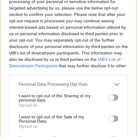
processing of your personal or sensitive information for
Αυτό το καρέ της Britney, είναι από τα πιο hot
targeted advertising by us, please use the below opt-out
κουρέματα για τη φετινή σεζόν. Αν θέλεις να τα
section to confirm your selection. Please note that after your
opt-out request is processed you may continue seeing
κόψεις, σκέψου το σοβαρά και πάρε αυτήν τη
interest-based ads based on personal information utilized by
φωτογραφία.
us or personal information disclosed to third parties prior to
your opt-out. You may separately opt-out of the further
disclosure of your personal information by third parties on the
Long Bob
IAB’s list of downstream participants. This information may
also be disclosed by us to third parties on the
IAB’s List of
Downstream Participants
that may further disclose it to other
third parties.
Personal Data Processing Opt Outs
I want to opt-out of the Sharing of my
personal data.
Opted In
I want to opt-out of the Sale of my
Personal Data.
Opted In