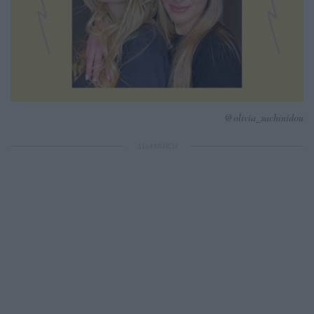
@olivia_sachinidou
ΔΙΑΦΗΜΙΣΗ