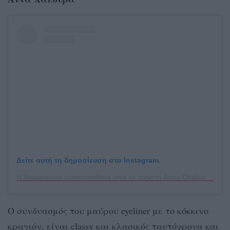
Δείτε αυτή τη δημοσίευση στο Instagram.
Η δημοσίευση κοινοποιήθηκε από το χρήστη Anna Chalouva Pro MUA (@annachalouva_makeupartist)
Ο συνδυασμός του μαύρου eyeliner με το κόκκινο
κραγιόν, είναι classy και κλασικός ταυτόχρονα και