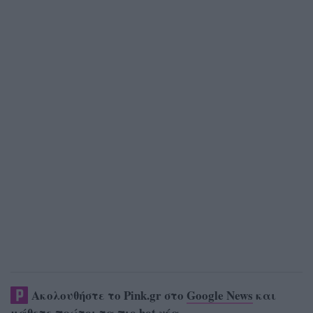
Ακολουθήστε το Pink.gr στο
Google News
και
μάθετε πρώτοι
τα πιο hot νέα
.