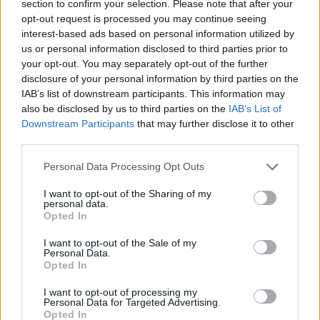
section to confirm your selection. Please note that after your
opt-out request is processed you may continue seeing
interest-based ads based on personal information utilized by
Δείτε αυτή τη δημοσίευση στο Instagram.
us or personal information disclosed to third parties prior to
your opt-out. You may separately opt-out of the further
Η δημοσίευση κοινοποιήθηκε από το χρήστη Maria Kakiou Makeup & Hair (@maria_kakiou)
disclosure of your personal information by third parties on the
IAB’s list of downstream participants. This information may
also be disclosed by us to third parties on the
IAB’s List of
Το natural makeup look έχει κατακτήσει και τις
Downstream Participants
that may further disclose it to other
πασαρέλες. Μιας και είναι καλοκαίρι, αν δεν
third parties.
θέλεις βαρύ μακιγιάζ, δημιούργησε μικρές φακίδες
Personal Data Processing Opt Outs
που θα φαίνονται φυσικές.
I want to opt-out of the Sharing of my
personal data.
Σαββίνα Σκεπετάρη
Opted In
I want to opt-out of the Sale of my
Personal Data.
Opted In
I want to opt-out of processing my
Personal Data for Targeted Advertising.
Opted In