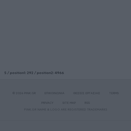
5 / position1: 292 / position2: 4966
© 2026 PINK.GR
ΕΠΙΚΟΙΝΩΝΙΑ
ΘΕΣΕΙΣ ΕΡΓΑΣΙΑΣ
TERMS
PRIVACY
SITE MAP
RSS
PINK.GR NAME & LOGO ARE REGISTERED TRADEMARKS