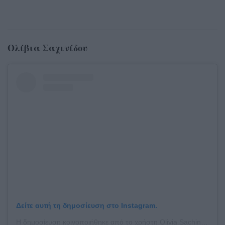
Ολίβια Σαχινίδου
Δείτε αυτή τη δημοσίευση στο Instagram.
Η δημοσίευση κοινοποιήθηκε από το χρήστη Olivia Sachinidou Makeup (@olivia_sachinidou)