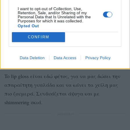
I want to opt-out of Collection, Use,
Retention, Sale, and/or Sharing of my
Personal Data that Is Unrelated with the
Purposes for which it was collected.
Opted Out
CONFIRM
Δείτε αυτή τη δημοσίευση στο Instagram.
Η δημοσίευση κοινοποιήθηκε από το χρήστη Savvina Skepetari (@savvina_make_up_artist)
Data Deletion
Data Access
Privacy Policy
To lip gloss είναι εδώ φέτος, για να μας δώσει την
απαραίτητη γυαλάδα και να κάνει τα χείλη μας
πιο ζουμερά. Συνδυάζεται άψογα και με
shimmering σκιά.
ΔΙΑΦΗΜΙΣΗ