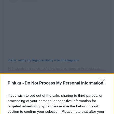
Δείτε αυτή τη δημοσίευση στο Instagram.
Η δημοσίευση κοινοποιήθηκε από το χρήστη PrincessLashes(™ Factory) (@princesslasheslucky)
Pink.gr -
Do Not Process My Personal Information
Επομένως, καλό είναι να προσέχεις πόσο συχνά
χρησιμοποιείς τις βλεφαρίδες. Για να αποφύγεις
If you wish to opt-out of the sale, sharing to third parties, or
τη λάθος τοποθέτηση, καλό είναι να απευθύνεσαι
processing of your personal or sensitive information for
targeted advertising by us, please use the below opt-out
σε ειδικούς για να σου τοποθετήσουν τις
section to confirm your selection. Please note that after your