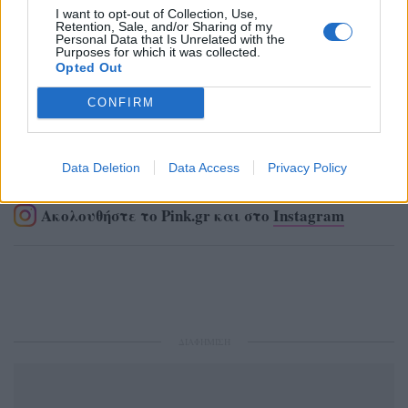
I want to opt-out of Collection, Use,
Retention, Sale, and/or Sharing of my
Personal Data that Is Unrelated with the
Purposes for which it was collected.
Opted Out
CONFIRM
Ακολουθήστε το Pink.gr στο
Google News
και
Data Deletion
Data Access
Privacy Policy
μάθετε πρώτοι
τα πιο hot νέα
.
Ακολουθήστε το Pink.gr και στο
Instagram
ΔΙΑΦΗΜΙΣΗ