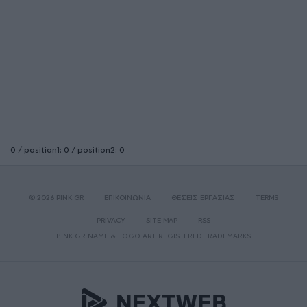
0 / position1: 0 / position2: 0
© 2026 PINK.GR
ΕΠΙΚΟΙΝΩΝΙΑ
ΘΕΣΕΙΣ ΕΡΓΑΣΙΑΣ
TERMS
PRIVACY
SITE MAP
RSS
PINK.GR NAME & LOGO ARE REGISTERED TRADEMARKS