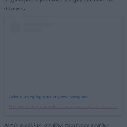
συνεχώς.
Δείτε αυτή τη δημοσίευση στο Instagram.
Η δημοσίευση κοινοποιήθηκε από το χρήστη 𝙰𝚛𝚝 𝚌𝚛𝚎𝚊𝚝𝚘𝚛✨ (@k_chalkia)
Αυτές οι κόλλες, συνήθως περιέχουν συνήθως