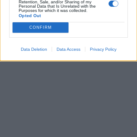
Retention, Sale, and/or Sharing of my
σχετίζονται με ορμόνες ή εάν συμβαίνει κάτι
Personal Data that Is Unrelated with the
Purposes for which it was collected.
άλλο.
Opted Out
CONFIRM
ΔΙΑΦΗΜΙΣΗ
Data Deletion
Data Access
Privacy Policy