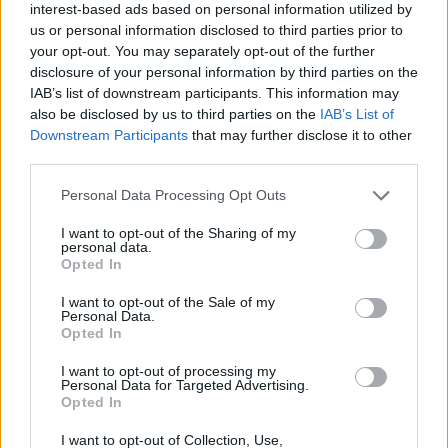
interest-based ads based on personal information utilized by
καταλαβαίνετε
κράμπες ή φούσκωμα και να
us or personal information disclosed to third parties prior to
αν έχετε
your opt-out. You may separately opt-out of the further
μην έχετε περίοδο. Υπάρχει
disclosure of your personal information by third parties on the
περίοδο ή
μια τεράστια γκάμα
IAB’s list of downstream participants. This information may
απλώς
also be disclosed by us to third parties on the
IAB’s List of
συμπτωμάτων που μπορείτε
Downstream Participants
that may further disclose it to other
συμπτώματα
να νιώσετε ως απόκριση σε
third parties.
περιόδου;
ορμονικές αλλαγές, όπως
Personal Data Processing Opt Outs
κράμπες, φούσκωμα,
I want to opt-out of the Sharing of my
ευαισθησία στο στήθος και κόπωση. Ίσως οφείλεται
personal data.
Opted In
στο γεγονός ότι κάποια πρόκειται να έχει περίοδο,
αλλά ίσως και όχι.
I want to opt-out of the Sale of my
Personal Data.
Opted In
Αλλά γενικά, εάν εμφανίσετε συμπτώματα που
I want to opt-out of processing my
είναι ασυνήθιστα για εσάς σχετικά με την περίοδο
Personal Data for Targeted Advertising.
Opted In
σας, θα πρέπει να επισκεφτείτε το γιατρό σας για
να διαπιστώσετε εάν οι αλλαγές αυτές
I want to opt-out of Collection, Use,