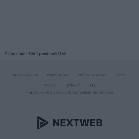
7 / position1: 536 / position2: 1362
© 2026 PINK.GR
ΕΠΙΚΟΙΝΩΝΙΑ
ΘΕΣΕΙΣ ΕΡΓΑΣΙΑΣ
TERMS
PRIVACY
SITE MAP
RSS
PINK.GR NAME & LOGO ARE REGISTERED TRADEMARKS