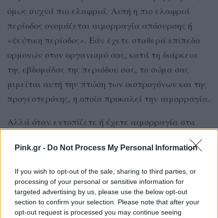
όμως συχνά πιο ελαφριά. Αυτή η πιο ελαφριά
περίοδος ονομάζεται αιμορραγία απόσυρσης ή
«ψεύτικη περίοδος». Εάν έχετε σταθερά επίπεδα
ορμονών στον οργανισμό σας, κατά τη διάρκεια
της εβδομάδας της περιόδου σας, το σώμα σας
μιμείται αυτή την πτώση των οιστρογόνων και της
προγεστερόνης, η οποία προκαλεί την αιμορραγία.
Αλλά όταν εντοπίζετε ή έχετε αιμορραγία στα
μέσα του κύκλου σας, η αιμορραγία δεν σχετίζεται
Pink.gr -
Do Not Process My Personal Information
με την απελευθέρωση ωαρίων. Έτσι, ενώ οι
περίοδοι ορίζονται απλώς ως αιμορραγία, η
If you wish to opt-out of the sale, sharing to third parties, or
ωορρηξία είναι λίγο πιο περίπλοκη.
processing of your personal or sensitive information for
targeted advertising by us, please use the below opt-out
Μπορεί να έχετε τυχαία
section to confirm your selection. Please note that after your
Πώς
opt-out request is processed you may continue seeing
συμπτώματα περιόδου, όπως