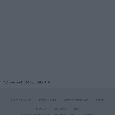
2 / position1: 330 / position2: 0
© 2026 PINK.GR
ΕΠΙΚΟΙΝΩΝΙΑ
ΘΕΣΕΙΣ ΕΡΓΑΣΙΑΣ
TERMS
PRIVACY
SITE MAP
RSS
PINK.GR NAME & LOGO ARE REGISTERED TRADEMARKS