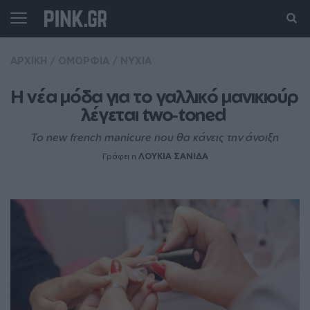
ΑΡΧΙΚΗ
/
ΟΜΟΡΦΙΑ
/
ΝΥΧΙΑ
Η νέα μόδα για το γαλλικό μανικιούρ 
λέγεται two‑toned 
To new french manicure που θα κάνεις την άνοιξη
Γράφει η
ΛΟΥΚΙΑ ΣΑΝΙΔΑ