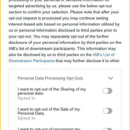
targeted advertising by us, please use the below opt-out
section to confirm your selection. Please note that after your
opt-out request is processed you may continue seeing
interest-based ads based on personal information utilized by
us or personal information disclosed to third parties prior to
your opt-out. You may separately opt-out of the further
Δείτε αυτή τη δημοσίευση στο Instagram.
disclosure of your personal information by third parties on the
Η δημοσίευση κοινοποιήθηκε από το χρήστη Kylie - Nails & Jewellery (@sassandsparkle_inspire)
IAB’s list of downstream participants. This information may
also be disclosed by us to third parties on the
IAB’s List of
Downstream Participants
that may further disclose it to other
third parties.
Personal Data Processing Opt Outs
I want to opt-out of the Sharing of my
personal data.
Opted In
I want to opt-out of the Sale of my
Personal Data.
Opted In
I want to opt-out of processing my