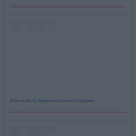
Η δημοσίευση κοινοποιήθηκε από το χρήστη Maura (@morah228)
Δείτε αυτή τη δημοσίευση στο Instagram.
Η δημοσίευση κοινοποιήθηκε από το χρήστη Jennifer Sleigh (@slayedbysleighnails)