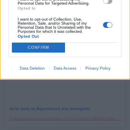
Personal Data for Targeted Advertising.
Opted In
Δείτε αυτή τη δημοσίευση στο Instagram.
Η δημοσίευση κοινοποιήθηκε από το χρήστη Nails On Main (@nom.clarkston)
I want to opt-out of Collection, Use,
Retention, Sale, and/or Sharing of my
Personal Data that Is Unrelated with the
Purposes for which it was collected.
Opted Out
CONFIRM
Data Deletion
Data Access
Privacy Policy
Δείτε αυτή τη δημοσίευση στο Instagram.
Η δημοσίευση κοινοποιήθηκε από το χρήστη 𝕻𝖆𝖎𝖓𝖙𝖊𝖉 𝕷𝖆𝖉𝖞 𝕭𝖊𝖆𝖚𝖙𝖞 (@paintedlady.beauty)