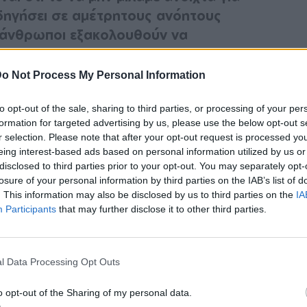
οδηγήσει σε αμέτρητους ανόητους
ι άνθρωποι εξακολουθούν να
o Not Process My Personal Information
 συζητιούνται μόνο ψιθυριστά, με τους πιο
ές φορές αυτό μπορεί να οδηγήσει σε πάρα
to opt-out of the sale, sharing to third parties, or processing of your per
formation for targeted advertising by us, please use the below opt-out s
r selection. Please note that after your opt-out request is processed y
eing interest-based ads based on personal information utilized by us or
ερικούς από αυτούς τους διαβόητους μύθους
disclosed to third parties prior to your opt-out. You may separately opt-
ε την Δρ. Deborah Nucatola, Ανώτερη
losure of your personal information by third parties on the IAB’s list of
. This information may also be disclosed by us to third parties on the
IA
ν στην Planned Parenthood Federation of
Participants
that may further disclose it to other third parties.
άβαμε την αιματηρή αλήθεια. Εδώ είναι όλα
τις περιόδους, αλλά στην πραγματικότητα δεν
l Data Processing Opt Outs
o opt-out of the Sharing of my personal data.
ν μπείτε στο νερό