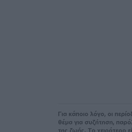
Για κάποιο λόγο, οι περί
θέμα για συζήτηση, παρόλ
της ζωής. Το χειρότερο εί