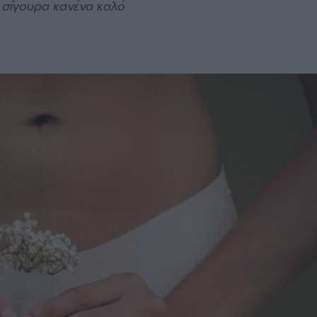
 σίγουρα κανένα καλό