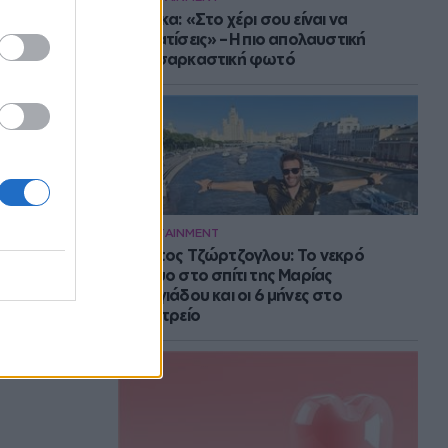
Μπάρκα: «Στο χέρι σου είναι να
αδυνατίσεις» – Η πιο απολαυστική
αυτοσαρκαστική φωτό
ENTERTAINMENT
Στράτος Τζώρτζογλου: Το νεκρό
έμβρυο στο σπίτι της Μαρίας
Γεωργιάδου και οι 6 μήνες στο
ψυχιατρείο