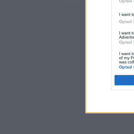
Opted 
I want t
Opted 
I want 
Advertis
Opted 
I want t
of my P
was col
Opted 