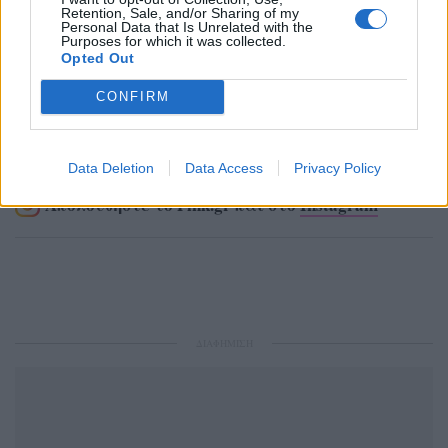
Retention, Sale, and/or Sharing of my
Personal Data that Is Unrelated with the
Purposes for which it was collected.
Opted Out
CONFIRM
Ακολουθήστε το Pink.gr στο
Google News
και
μάθετε πρώτοι
τα πιο hot νέα
.
Data Deletion
Data Access
Privacy Policy
Ακολουθήστε το Pink.gr και στο
Instagram
ΔΙΑΦΗΜΙΣΗ