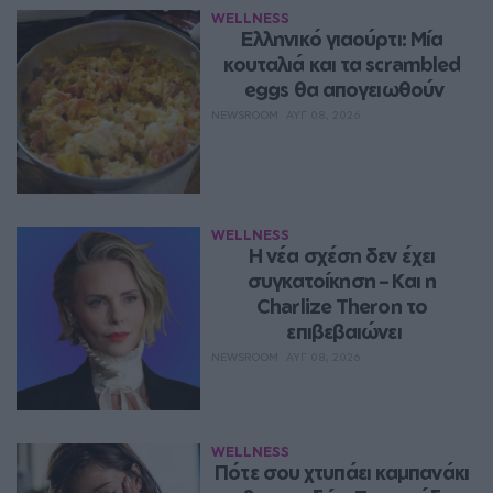
WELLNESS
Ελληνικό γιαούρτι: Μία 
κουταλιά και τα scrambled 
eggs θα απογειωθούν
NEWSROOM
ΑΥΓ 08, 2026
WELLNESS
Η νέα σχέση δεν έχει 
συγκατοίκηση – Και η 
Charlize Theron το 
επιβεβαιώνει
NEWSROOM
ΑΥΓ 08, 2026
WELLNESS
Πότε σου χτυπάει καμπανάκι 