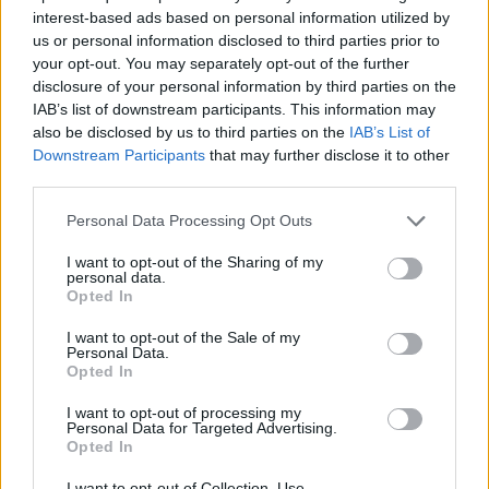
τείνουν να μην χρησιμοποιούν ορμονική
interest-based ads based on personal information utilized by
αντισύλληψη, γεγονός που καθιστά δύσκολη την
us or personal information disclosed to third parties prior to
your opt-out. You may separately opt-out of the further
εξάγουν γενικεύσιμα συμπεράσματα.
disclosure of your personal information by third parties on the
IAB’s list of downstream participants. This information may
ΔΙΑΦΗΜΙΣΗ
also be disclosed by us to third parties on the
IAB’s List of
Downstream Participants
that may further disclose it to other
third parties.
Personal Data Processing Opt Outs
I want to opt-out of the Sharing of my
personal data.
Opted In
I want to opt-out of the Sale of my
Personal Data.
Opted In
I want to opt-out of processing my
Personal Data for Targeted Advertising.
Opted In
I want to opt-out of Collection, Use,