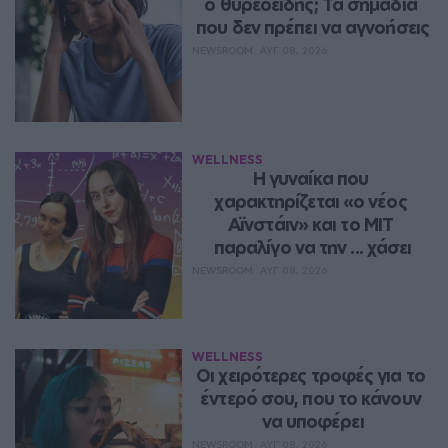
ο θυρεοειδής; Τα σημάδια 
που δεν πρέπει να αγνοήσεις
NEWSROOM
ΑΥΓ 08, 2026
WELLNESS
Η γυναίκα που 
χαρακτηρίζεται «ο νέος 
Αϊνστάιν» και το MIT 
παραλίγο να την ... χάσει
NEWSROOM
ΑΥΓ 08, 2026
WELLNESS
Οι χειρότερες τροφές για το 
έντερό σου, που το κάνουν 
να υποφέρει
NEWSROOM
ΑΥΓ 08, 2026