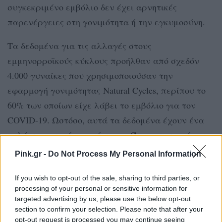
συγκεκριμένο εμβόλιο δεν έχει αρνητικές
παρενέργειες στη γονιμότητα ή την εγκυμοσύνη.
Τα δεδομένα για τις αλλαγές στους
εμμηνορροϊκούς κύκλους προήλθαν από σχεδόν
4.000 γυναίκες που χρησιμοποιούσαν την
εφαρμογή γονιμότητας Natural Cycles, περίπου το
60% των οποίων είχε λάβει το εμβόλιο για τον
COVID-19. Ωστόσο, αυτά τα δεδομένα έχουν ένα
πολύ σημαντικό μειονέκτημα. Όπως επισημαίνουν
οι Times, το σύνολο των γυναικών που
Pink.gr -
Do Not Process My Personal Information
χρησιμοποιούν την εφαρμογή Natural Cycles δεν
είναι αντιπροσωπευτικό σε εθνικό επίπεδο - αυτές
If you wish to opt-out of the sale, sharing to third parties, or
processing of your personal or sensitive information for
οι χρήστες τείνουν να είναι λευκές, μορφωμένες
targeted advertising by us, please use the below opt-out
και πιο αδύνατες από τη μέση Αμερικανίδα και
section to confirm your selection. Please note that after your
opt-out request is processed you may continue seeing