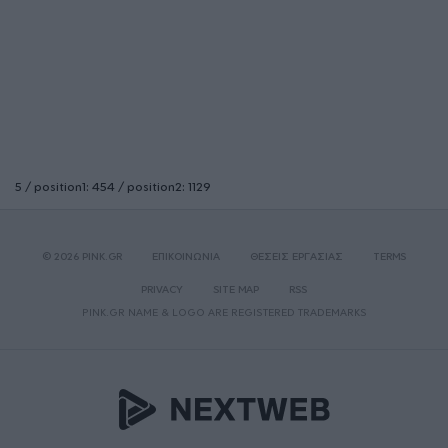
5 / position1: 454 / position2: 1129
© 2026 PINK.GR
ΕΠΙΚΟΙΝΩΝΙΑ
ΘΕΣΕΙΣ ΕΡΓΑΣΙΑΣ
TERMS
PRIVACY
SITE MAP
RSS
PINK.GR NAME & LOGO ARE REGISTERED TRADEMARKS