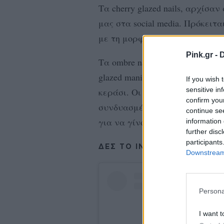
Τα cherry glazed nails, αρχίσ
μας στα social media. Πρόκειτ
με τη μορφή του ombre.
Pink.gr -
D
Τα ombre nails, ήταν αρκετά δ
glazed manicure, είναι αυτό πο
If you wish 
sensitive in
κεράσι. Οι αποχρώσεις είναι α
confirm you
συνδυασμένες μεταξύ τους. Το 
continue se
για να γίνουν ακόμα πιο εντυ
information 
further disc
participants
ΔΕΣ ΤΟ INSPO ΜΑΣ ΓΙΑ ΤΑ
Downstream 
Persona
I want t