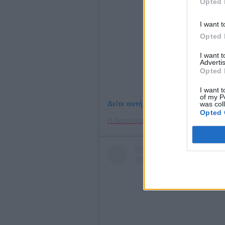
Opted 
I want t
Opted 
I want 
Advertis
Opted 
I want t
of my P
Δείτε αυτή τη δημοσίευση στο Ins
was col
Opted 