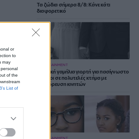
Τα ζώδια σήμερα 8/8: Κάνε κάτι
διαφορετικό
sonal or
ection to
ou may
ENTERTAINMENT
 personal
Μυστική γαμήλια γιορτή για πασίγνωστο
out of the
ζευγάρι σε πολυτελές κτήμα με
 downstream
απαγόρευση κινητών
B’s List of
ENTERTAINMENT