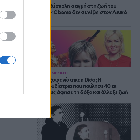
Η πιο δύσκολη στιγμή στη ζωή του
Barack Obama δεν συνέβη στον Λευκό
Οίκο
ENTERTAINMENT
Πού εξαφανίστηκε η Dido; Η
τραγουδίστρια που πούλησε 40 εκ.
δίσκους άφησε τη δόξα και άλλαξε ζωή