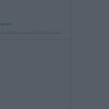
tagram.
 χρήστη 𝓕𝓻𝓪𝓷𝓬𝓮🗼🌸 (@france_nailz)