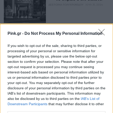
ΔΈΣΠΟΙΝΑ ΠΟΛΥΧΡΟΝΊΔΟΥ
ΙΟΥΛ 31, 2026
ENTERTAINMENT
Pink.gr -
Do Not Process My Personal Information
Αμαλία Κωστοπούλου: Το 
κόκκινο εξώπλατο φόρεμα 
If you wish to opt-out of the sale, sharing to third parties, or
που τράβηξε όλα τα 
processing of your personal or sensitive information for
βλέμματα
targeted advertising by us, please use the below opt-out
ΔΈΣΠΟΙΝΑ ΠΟΛΥΧΡΟΝΊΔΟΥ
ΙΟΥΛ 27, 2026
section to confirm your selection. Please note that after your
opt-out request is processed you may continue seeing
interest-based ads based on personal information utilized by
us or personal information disclosed to third parties prior to
STYLE
your opt-out. You may separately opt-out of the further
Αν υπάρχει ένα outfit που 
disclosure of your personal information by third parties on the
αξίζει να φορέσεις φέτος το 
IAB’s list of downstream participants. This information may
καλοκαίρι, είναι αυτό
also be disclosed by us to third parties on the
IAB’s List of
Downstream Participants
that may further disclose it to other
ΔΈΣΠΟΙΝΑ ΠΟΛΥΧΡΟΝΊΔΟΥ
ΙΟΥΛ 24, 2026
third parties.