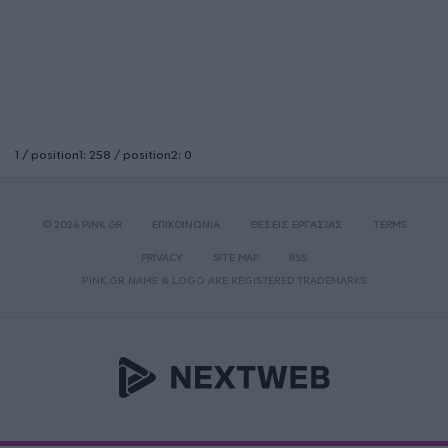
1 / position1: 258 / position2: 0
© 2026 PINK.GR
ΕΠΙΚΟΙΝΩΝΙΑ
ΘΕΣΕΙΣ ΕΡΓΑΣΙΑΣ
TERMS
PRIVACY
SITE MAP
RSS
PINK.GR NAME & LOGO ARE REGISTERED TRADEMARKS