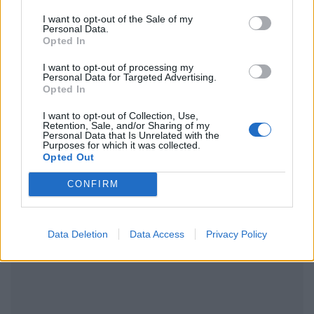
Ακολουθήστε το Pink.gr στο
Google News
και
I want to opt-out of the Sale of my
μάθετε πρώτοι
τα πιο hot νέα
.
Personal Data.
Opted In
Ακολουθήστε το Pink.gr και στο
Instagram
I want to opt-out of processing my
Personal Data for Targeted Advertising.
Opted In
I want to opt-out of Collection, Use,
Retention, Sale, and/or Sharing of my
Personal Data that Is Unrelated with the
Purposes for which it was collected.
Opted Out
ΔΙΑΦΗΜΙΣΗ
CONFIRM
Data Deletion
Data Access
Privacy Policy