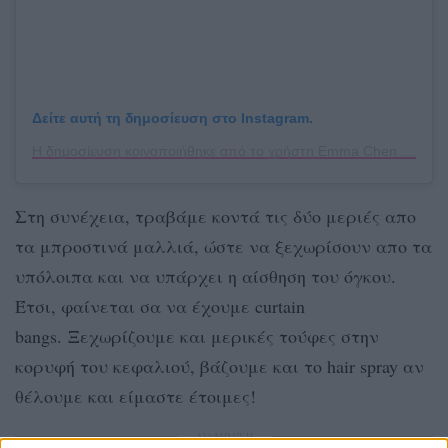
Δείτε αυτή τη δημοσίευση στο Instagram.
Η δημοσίευση κοινοποιήθηκε από το χρήστη Emma Chen (@emmachenartistry)
Στη συνέχεια, τραβάμε κοντά τις δύο μεριές απο
τα μπροστινά μαλλιά, ώστε να ξεχωρίσουν απο τα
υπόλοιπα και να υπάρχει η αίσθηση του όγκου.
Έτσι, φαίνεται σα να έχουμε curtain
bangs.
Ξεχωρίζουμε και μερικές τούφες στην
κορυφή του κεφαλιού, βάζουμε και το hair spray αν
θέλουμε και είμαστε έτοιμες!
ΔΙΑΦΗΜΙΣΗ