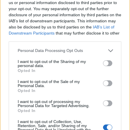
us or personal information disclosed to third parties prior to
your opt-out. You may separately opt-out of the further
Max Factor Colour Elixir Lipstick
disclosure of your personal information by third parties on the
IAB’s list of downstream participants. This information may
also be disclosed by us to third parties on the
IAB’s List of
Downstream Participants
that may further disclose it to other
Βρες το εδώ
third parties.
CASSIE NIGHTINGALE - THE GOOD WITCH
Personal Data Processing Opt Outs
I want to opt-out of the Sharing of my
personal data.
Opted In
I want to opt-out of the Sale of my
Personal Data.
Opted In
I want to opt-out of processing my
Personal Data for Targeted Advertising.
Opted In
I want to opt-out of Collection, Use,
Retention, Sale, and/or Sharing of my
Personal Data that Is Unrelated with the