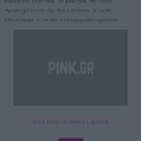
κομψή και ευγενική. Το μακιγιάζ της είναι
προσεγμένο και όχι πολύ έντονο, γι’αυτό
επιλέγουμε γι’αυτήν ένα κρεμώδες κραγιόν.
Erre Due - Creamy Lipstick