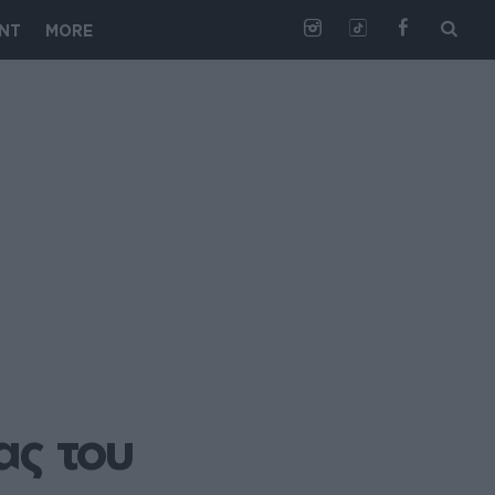
NT
MORE
ς του 