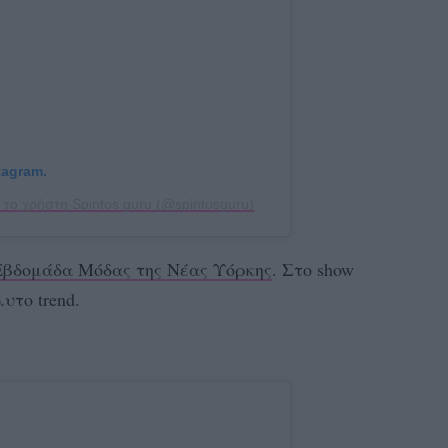
tagram.
το χρήστη Spintos guru (@spintosguru)
Εβδομάδα Μόδας της Νέας Υόρκης
. Στο show
υτο trend.