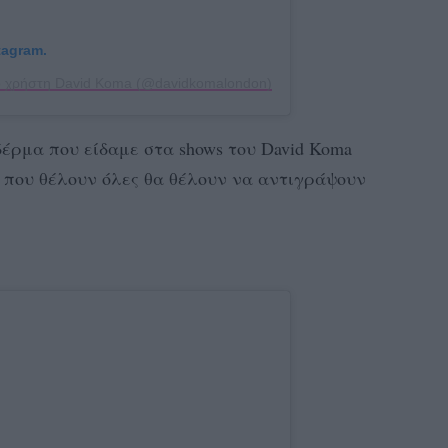
tagram.
ο χρήστη David Koma (@davidkomalondon)
δέρμα που είδαμε στα shows του David Koma
υτό που θέλουν όλες θα θέλουν να αντιγράψουν