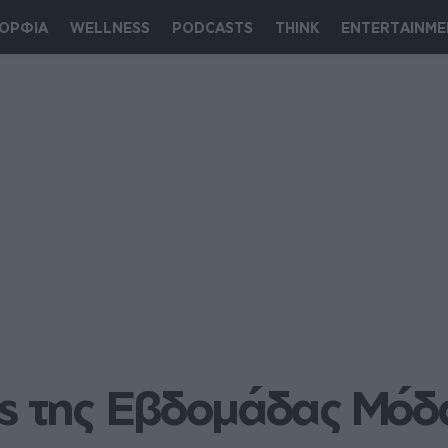
ΟΡΦΙΑ
WELLNESS
PODCASTS
THINK
ENTERTAINME
s της Εβδομάδας Μόδα