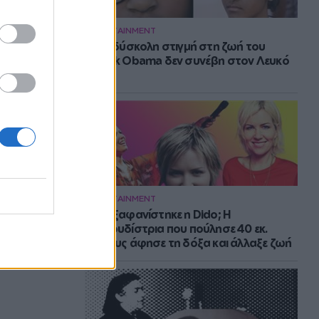
ENTERTAINMENT
Η πιο δύσκολη στιγμή στη ζωή του
Barack Obama δεν συνέβη στον Λευκό
Οίκο
ENTERTAINMENT
Πού εξαφανίστηκε η Dido; Η
τραγουδίστρια που πούλησε 40 εκ.
δίσκους άφησε τη δόξα και άλλαξε ζωή