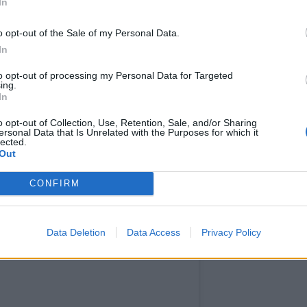
In
BEAUTY TRENDS ΑΠΟ ΤΗΝ ΕΒΔΟΜΆΔΑ
o opt-out of the Sale of my Personal Data.
In
to opt-out of processing my Personal Data for Targeted
ing.
In
o opt-out of Collection, Use, Retention, Sale, and/or Sharing
ersonal Data that Is Unrelated with the Purposes for which it
lected.
Out
CONFIRM
Data Deletion
Data Access
Privacy Policy