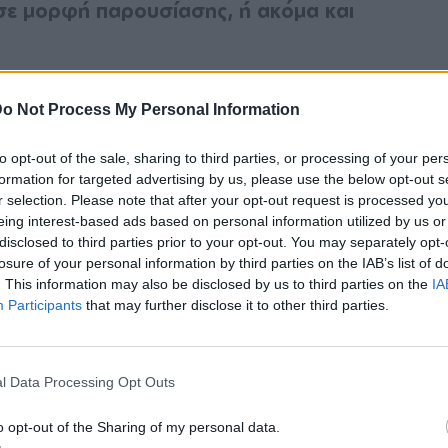
 σε μορφή παρουσίασης, ή ακόμα και
τά τις εβδομάδες μόδας, αλλά φαίνεται ότι
o Not Process My Personal Information
γνωστή μορφή τους, με θεατές και it girls
to opt-out of the sale, sharing to third parties, or processing of your per
formation for targeted advertising by us, please use the below opt-out s
ίνου για την άνοιξη-καλοκαίρι του 2022,
r selection. Please note that after your opt-out request is processed y
eing interest-based ads based on personal information utilized by us or
ορά. Τα μαλλιά και το μακιγιάζ έκλεψαν
disclosed to third parties prior to your opt-out. You may separately opt-
ριπτώσεις.
losure of your personal information by third parties on the IAB’s list of
. This information may also be disclosed by us to third parties on the
IA
Participants
that may further disclose it to other third parties.
ΑΚΟΜΗ
υμε όλα τα New York Fashion Week beauty
ds
l Data Processing Opt Outs
, 2021
o opt-out of the Sharing of my personal data.