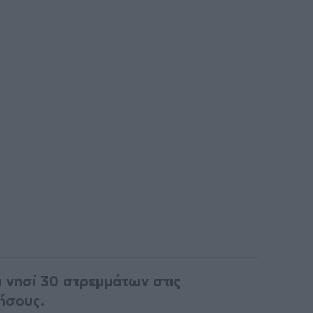
να νησί 30 στρεμμάτων στις
ήσους.