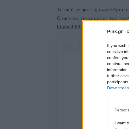
Το νησί ανήκει εξ ολοκλήρου στ
Group και είναι μέρος του χα
Limited Edition.
Pink.gr -
D
If you wish 
sensitive in
confirm you
continue se
information 
further disc
participants
Downstream 
Persona
I want t