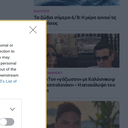
ΕΙΔΗΣΕΙΣ
Τα ζώδια σήμερα 6/8: Η μέρα ευνοεί τις
συζητήσεις
sonal or
ection to
ou may
 personal
out of the
ENTERTAINMENT
 downstream
Νίνο: «Τον «γάζωσαν» με Καλάσνικοφ
B’s List of
στη Θεσσαλονίκη» – Η αποκάλυψη του
Ψινάκη