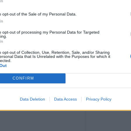
In
tagram.
Η δημοσίευση κοινοποιήθηκε από το χρήστη Virgin Limited Edition (@virginlimitededition)
o opt-out of the Sale of my Personal Data.
In
λις 28 ετών όταν το αγόρασε και για χρόνια
to opt-out of processing my Personal Data for Targeted
ing.
η - ο δικός του κρυμμένος παράδεισος, που
In
τές. Από πού να ξεκινήσουμε;
o opt-out of Collection, Use, Retention, Sale, and/or Sharing
ersonal Data that Is Unrelated with the Purposes for which it
lected.
Out
CONFIRM
Data Deletion
Data Access
Privacy Policy