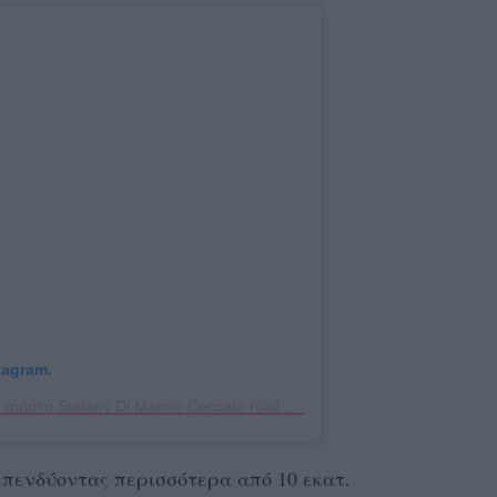
tagram.
Η δημοσίευση κοινοποιήθηκε από το χρήστη Stefany Di Manno Ceccato (@dmctraveltailor)
επενδύοντας περισσότερα από 10 εκατ.