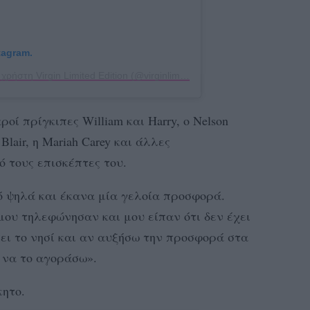
tagram.
Η δημοσίευση κοινοποιήθηκε από το χρήστη Virgin Limited Edition (@virginlimitededition)
ροί πρίγκιπες William και Harry, o Nelson
 Blair, η Mariah Carey και άλλες
ό τους επισκέπτες του.
ό ψηλά και έκανα μία γελοία προσφορά.
ου τηλεφώνησαν και μου είπαν ότι δεν έχει
ει το νησί και αν αυξήσω την προσφορά στα
 να το αγοράσω».
κητο.