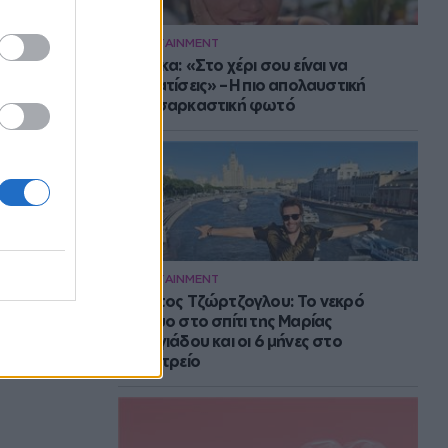
ENTERTAINMENT
Μπάρκα: «Στο χέρι σου είναι να
αδυνατίσεις» – Η πιο απολαυστική
αυτοσαρκαστική φωτό
ENTERTAINMENT
Στράτος Τζώρτζογλου: Το νεκρό
έμβρυο στο σπίτι της Μαρίας
Γεωργιάδου και οι 6 μήνες στο
ψυχιατρείο