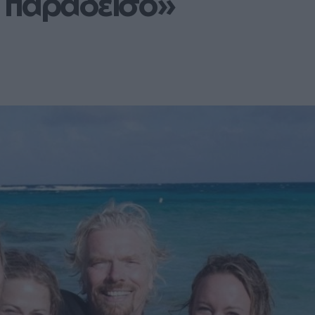
 παράδεισο» 