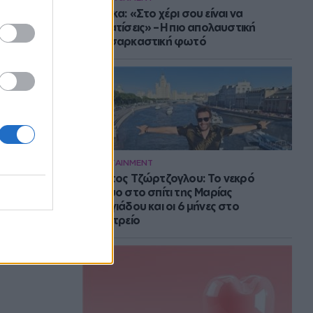
Μπάρκα: «Στο χέρι σου είναι να
αδυνατίσεις» – Η πιο απολαυστική
αυτοσαρκαστική φωτό
ENTERTAINMENT
Στράτος Τζώρτζογλου: Το νεκρό
έμβρυο στο σπίτι της Μαρίας
Γεωργιάδου και οι 6 μήνες στο
ψυχιατρείο