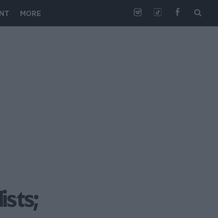
NT
MORE
sts;