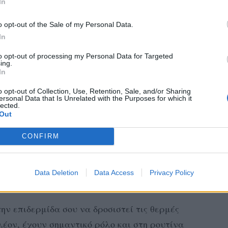
In
o opt-out of the Sale of my Personal Data.
In
to opt-out of processing my Personal Data for Targeted
ing.
tagram.
In
πό το χρήστη Delmerion (@delmerion)
o opt-out of Collection, Use, Retention, Sale, and/or Sharing
ersonal Data that Is Unrelated with the Purposes for which it
lected.
mists αποτελούνται απο ιαματικό νερό πηγών
Out
ατικά τα οποία χρησιμοποιούνται στις
CONFIRM
 προβιοτικά, ή η νιασιναμίδη. Αρκετά, έχουν
για τους δερματικούς ερεθισμούς.
Data Deletion
Data Access
Privacy Policy
ΔΕΡΜΙΔΑ ΣΟΥ
 την επιδερμίδα σου να δροσιστεί τις θερμές
λέον, έχουν σημαντικό ρόλο και στη ρουτίνα