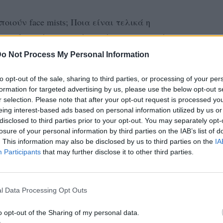
οιούν face mists; Ποια είναι τελικά η
χεις δοκιμάσει κι εσύ, ερχόμαστε αρχικά να
 μια μικρή δόση δροσιάς με ένα φσσστ.
o Not Process My Personal Information
λλες πολύ σημαντικές ιδιότητες που πρέπει
to opt-out of the sale, sharing to third parties, or processing of your per
 στην χρήση τους, παίζει η φόρμουλά τους,
formation for targeted advertising by us, please use the below opt-out s
r selection. Please note that after your opt-out request is processed y
 περιέχουν.
eing interest-based ads based on personal information utilized by us or
disclosed to third parties prior to your opt-out. You may separately opt-
losure of your personal information by third parties on the IAB’s list of
. This information may also be disclosed by us to third parties on the
IA
Participants
that may further disclose it to other third parties.
l Data Processing Opt Outs
o opt-out of the Sharing of my personal data.