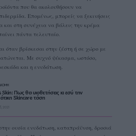
προϊόντα που θα ακολουθήσουν να
ιδερμίδα. Επομένως, μπορείς να ξεκινήσεις
α και στη συνέχεια να βάλεις την κρέμα
παίνει πάντα τελευταίο.
αι όταν βρίσκεσαι στην ζέστη ή σε χώρο με
υδατώνεται. Με συχνό ψέκασμα, ωστόσο,
ρεσκάδα και η ενυδάτωση.
ΑΚΟΜΗ
s Skin: Πως θα υιοθετήσεις κι εσύ την
άτικη Skincare τάση
, 2021
 στην ουσία ενυδάτωση, καταπράϋνση, δροσιά