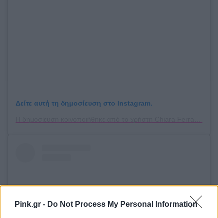
Δείτε αυτή τη δημοσίευση στο Instagram.
Η δημοσίευση κοινοποιήθηκε από το χρήστη Chiara Ferragni ✨ (@chiaraferragni)
Pink.gr -
Do Not Process My Personal Information