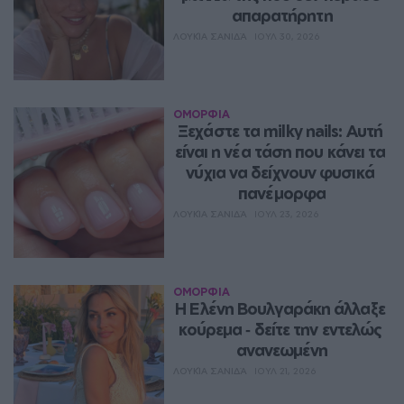
απαρατήρητη
ΛΟΥΚΊΑ ΣΑΝΙΔΆ
ΙΟΥΛ 30, 2026
ΟΜΟΡΦΙΑ
Ξεχάστε τα milky nails: Αυτή 
είναι η νέα τάση που κάνει τα 
νύχια να δείχνουν φυσικά 
πανέμορφα
ΛΟΥΚΊΑ ΣΑΝΙΔΆ
ΙΟΥΛ 23, 2026
ΟΜΟΡΦΙΑ
Η Ελένη Βουλγαράκη άλλαξε 
κούρεμα ‑ δείτε την εντελώς 
ανανεωμένη
ΛΟΥΚΊΑ ΣΑΝΙΔΆ
ΙΟΥΛ 21, 2026