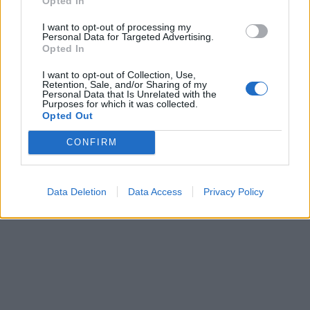
Opted In
Δείτε αυτή τη δημοσίευση στο Instagram.
I want to opt-out of processing my
Η δημοσίευση κοινοποιήθηκε από το χρήστη Chiara Ferragni ✨ (@chiaraferragni)
Personal Data for Targeted Advertising.
Opted In
ΔΙΑΦΗΜΙΣΗ
I want to opt-out of Collection, Use,
Retention, Sale, and/or Sharing of my
Personal Data that Is Unrelated with the
Purposes for which it was collected.
Opted Out
CONFIRM
Data Deletion
Data Access
Privacy Policy