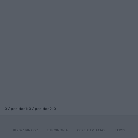
0 / position1: 0 / position2: 0
© 2026 PINK.GR
ΕΠΙΚΟΙΝΩΝΙΑ
ΘΕΣΕΙΣ ΕΡΓΑΣΙΑΣ
TERMS