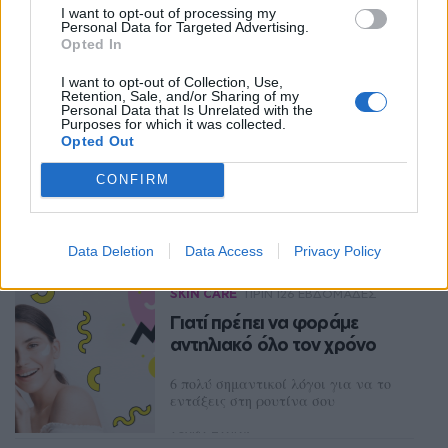
I want to opt-out of processing my
Personal Data for Targeted Advertising.
Opted In
Ακολουθήστε το Pink.gr στο
Google News
και
I want to opt-out of Collection, Use,
Retention, Sale, and/or Sharing of my
μάθετε πρώτοι
τα πιο hot νέα
.
Personal Data that Is Unrelated with the
Purposes for which it was collected.
Opted Out
Ακολουθήστε το Pink.gr και στο
Instagram
CONFIRM
Διαβάστε Ακόμη
Data Deletion
Data Access
Privacy Policy
SKIN CARE
ΠΡΙΝ 126 ΕΒΔΟΜΆΔΕΣ
Γιατί πρέπει να φοράμε
αντηλιακό όλο τον χρόνο
6 πολύ σημαντικοί λόγοι για να το
εντάξεις στη ρουτίνα σου
ΛΟΥΚΊΑ ΣΑΝΙΔΆ