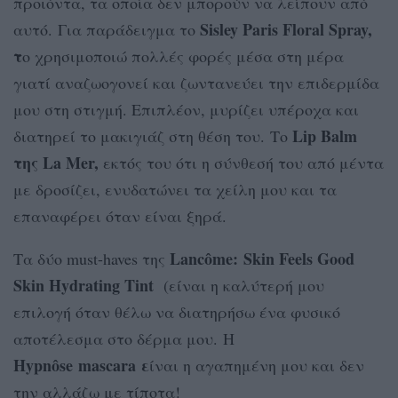
προιόντα, τα οποία δεν μπορούν να λείπουν από
Sisley Paris Floral Spray,
αυτό. Για παράδειγμα το
τ
ο χρησιμοποιώ πολλές φορές μέσα στη μέρα
γιατί αναζωογονεί και ζωντανεύει την επιδερμίδα
μου στη στιγμή. Επιπλέον, μυρίζει υπέροχα και
Lip Balm
διατηρεί το μακιγιάζ στη θέση του. Το
της La Mer,
εκτός του ότι η σύνθεσή του από μέντα
με δροσίζει, ενυδατώνει τα χείλη μου και τα
επαναφέρει όταν είναι ξηρά.
Lancôme: Skin Feels Good
Τα δύο must-haves της
Skin Hydrating Tint
(είναι η καλύτερή μου
επιλογή όταν θέλω να διατηρήσω ένα φυσικό
αποτέλεσμα στο δέρμα μου. Η
Hypnôse mascara ε
ίναι η αγαπημένη μου και δεν
την αλλάζω με τίποτα!