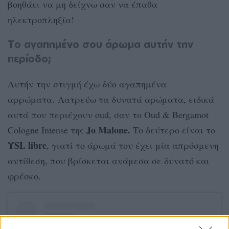
βοηθάει να μη δείχνω σαν να έπαθα
ηλεκτροπληξία!
Το αγαπημένο σου άρωμα αυτήν την
περίοδο;
Αυτήν την στιγμή έχω δύο αγαπημένα
αρρώματα. Λατρεύω τα δυνατά αρώματα, ειδικά
αυτά που περιέχουν oud, σαν το Oud & Bergamot
Jo Malone.
Cologne Intense της
Το δεύτερο είναι το
ΥSL libre
, γιατί το άρωμά του έχει μία απρόσμενη
αντίθεση, που βρίσκεται ανάμεσα σε δυνατό και
φρέσκο.