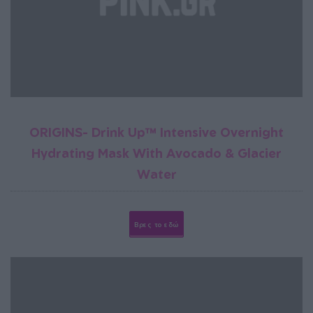
ORIGINS- Drink Up™ Intensive Overnight
Hydrating Mask With Avocado & Glacier
Water
Βρες το εδώ