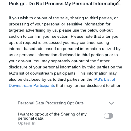
Pink.gr -
Do Not Process My Personal Information
If you wish to opt-out of the sale, sharing to third parties, or
processing of your personal or sensitive information for
targeted advertising by us, please use the below opt-out
section to confirm your selection. Please note that after your
opt-out request is processed you may continue seeing
interest-based ads based on personal information utilized by
us or personal information disclosed to third parties prior to
your opt-out. You may separately opt-out of the further
Δείτε αυτή τη δημοσίευση στο Instagram.
disclosure of your personal information by third parties on the
Η δημοσίευση κοινοποιήθηκε από το χρήστη Kokkinaki | Content Strategist (@katerina_kokkinaki)
IAB’s list of downstream participants. This information may
also be disclosed by us to third parties on the
IAB’s List of
Downstream Participants
that may further disclose it to other
Τι κάνεις για την φροντίδα του σώματός
third parties.
σου;
Personal Data Processing Opt Outs
Crushed
Πριν λίγο καιρό δοκίμασα αυτό το scrub
I want to opt-out of the Sharing of my
personal data.
Cabernet Scrub της Caudalie
και ήταν η καλύτερη
Opted In
ανακάλυψη που εκανα πρόσφατα. Κάνει τη