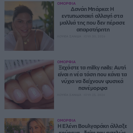
ΟΜΟΡΦΙΑ
Δανάη Μπάρκα: Η 
εντυπωσιακή αλλαγή στα 
μαλλιά της που δεν πέρασε 
απαρατήρητη
ΛΟΥΚΊΑ ΣΑΝΙΔΆ
ΙΟΥΛ 30, 2026
ΟΜΟΡΦΙΑ
Ξεχάστε τα milky nails: Αυτή 
είναι η νέα τάση που κάνει τα 
νύχια να δείχνουν φυσικά 
πανέμορφα
ΛΟΥΚΊΑ ΣΑΝΙΔΆ
ΙΟΥΛ 23, 2026
ΟΜΟΡΦΙΑ
Η Ελένη Βουλγαράκη άλλαξε 
κούρεμα ‑ δείτε την εντελώς 