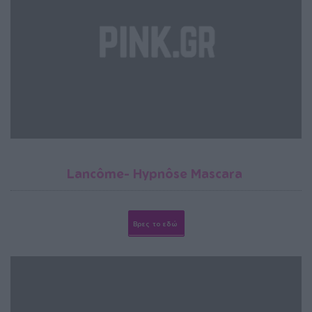
Lancôme- Hypnôse Mascara
Βρες το εδώ