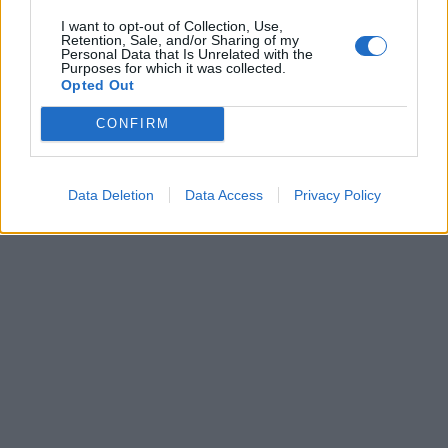
φορές προχωράμε χωρίς τους ίδιυς ανθρώπους και
I want to opt-out of Collection, Use,
ότι αυτό δεν είναι κακό, αλλά απολύτως
Retention, Sale, and/or Sharing of my
Personal Data that Is Unrelated with the
Purposes for which it was collected.
φυσιολογικό.
Opted Out
ΔΙΑΦΗΜΙΣΗ
CONFIRM
Data Deletion
Data Access
Privacy Policy