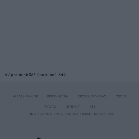
4 / position1: 363 / position2: 849
© 2026 PINK.GR
ΕΠΙΚΟΙΝΩΝΙΑ
ΘΕΣΕΙΣ ΕΡΓΑΣΙΑΣ
TERMS
PRIVACY
SITE MAP
RSS
PINK.GR NAME & LOGO ARE REGISTERED TRADEMARKS