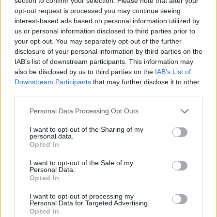
section to confirm your selection. Please note that after your
opt-out request is processed you may continue seeing
interest-based ads based on personal information utilized by
us or personal information disclosed to third parties prior to
your opt-out. You may separately opt-out of the further
disclosure of your personal information by third parties on the
IAB’s list of downstream participants. This information may
Ανοίγουν οι πληγές του παρελθόντος, αλλά μη
also be disclosed by us to third parties on the
IAB’s List of
φοβάστε γιατί είναι μια καλή ευκαιρία για να
Downstream Participants
that may further disclose it to other
third parties.
κλείσετε επιτέλους θέματα που πάντα έμεναν
ανοιχτά χωρίς λόγο. Ήρθε η ώρα να βγάλετε από
Personal Data Processing Opt Outs
μέσα σας ότι σας πιέζει τόσον καιρό και να
I want to opt-out of the Sharing of my
personal data.
προχωρήσετε ελεύθεροι.
Opted In
I want to opt-out of the Sale of my
Παρθένος
Personal Data.
Opted In
Νιώθετε μοναξιά, ότι έχουν χαθεί όλοι και έχετε
I want to opt-out of processing my
Personal Data for Targeted Advertising.
χαθεί και εσείς. Ο Ερμής σας δείχνει ότι κάποιες
Opted In