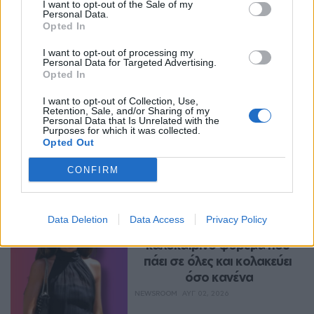
I want to opt-out of the Sale of my
Personal Data.
Opted In
I want to opt-out of processing my
Personal Data for Targeted Advertising.
Opted In
I want to opt-out of Collection, Use,
Retention, Sale, and/or Sharing of my
Personal Data that Is Unrelated with the
Purposes for which it was collected.
Opted Out
Περισσότερα Θέματα
CONFIRM
Style
STYLE
Data Deletion
Data Access
Privacy Policy
Η Dakota Johnson φορά το 
καλοκαιρινό φόρεμα που 
πάει σε όλες και κολακεύει 
όσο κανένα
NEWSROOM
ΑΥΓ 02, 2026